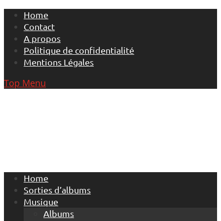
Skip
Home
to
Contact
content
A propos
Politique de confidentialité
Mentions Légales
Top Menu
Home
Sorties d’albums
Musique
Albums