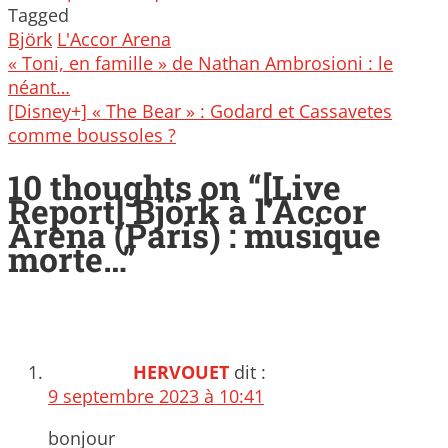
Tagged
Björk
L'Accor Arena
Post
« Toni, en famille » de Nathan Ambrosioni : le
navigation
néant…
[Disney+] « The Bear » : Godard et Cassavetes
comme boussoles ?
10 thoughts on “
[Live
Report] Björk à l’Accor
Arena (Paris) : musique
morte…
”
HERVOUET
dit :
9 septembre 2023 à 10:41
bonjour