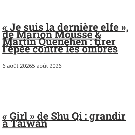
« Je suis la dernière elfe »,
de Marion Mousse &
Martin Quenehen : tirer
l’épée contre les ombres
6 août 2026
5 août 2026
« Girl » de Shu Qi : grandir
à Taïwan