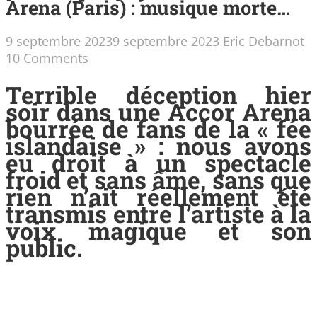
Arena (Paris) : musique morte…
9 septembre 2023
9 septembre 2023
Eric Debarnot
10 Comments
Terrible déception hier
soir dans une Accor Arena
bourrée de fans de la « fée
islandaise » : nous avons
eu droit à un spectacle
froid et sans âme, sans que
rien n’ait réellement été
transmis entre l’artiste à la
voix magique et son
public.