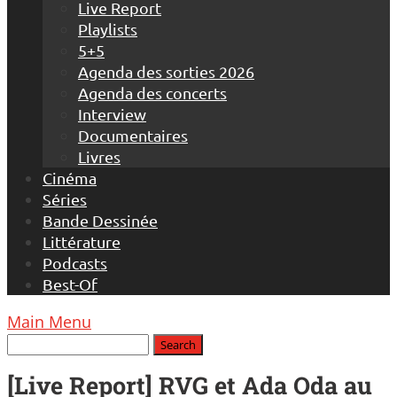
Live Report
Playlists
5+5
Agenda des sorties 2026
Agenda des concerts
Interview
Documentaires
Livres
Cinéma
Séries
Bande Dessinée
Littérature
Podcasts
Best-Of
Main Menu
[Live Report] RVG et Ada Oda au