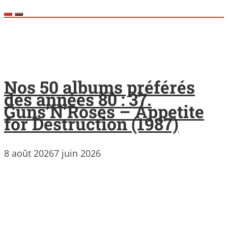
Nos 50 albums préférés
des années 80 : 37.
Guns’N’Roses – Appetite
for Destruction (1987)
8 août 2026
7 juin 2026