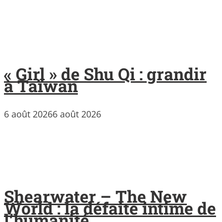
« Girl » de Shu Qi : grandir
à Taïwan
6 août 2026
6 août 2026
Shearwater – The New
World : la défaite intime de
l’humanité