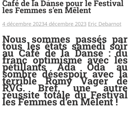
Café de la Danse pour le Festival
les Femmes s’en Mêlent
4 décembre 2023
4 décembre 2023
Eric Debarnot
Nous sommes passés par
tous les états samedi soir
au Café de la Danse : du
franc optimisme avec les
pétillants Ada Oda au
sombre désespoir avec la
terrible Romy Vager de
RVG. Bref, une autre
réussite totale du Festival
les Femmes d’en Mêlent !