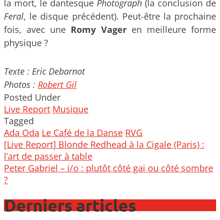
la mort, le dantesque
Photograph
(la conclusion de
Feral
, le disque précédent). Peut-être la prochaine
fois, avec une
Romy Vager
en meilleure forme
physique ?
Texte : Eric Debarnot
Photos :
Robert Gil
Posted Under
Live Report
Musique
Tagged
Ada Oda
Le Café de la Danse
RVG
Post
[Live Report] Blonde Redhead à la Cigale (Paris) :
navigation
l’art de passer à table
Peter Gabriel – i/o : plutôt côté gai ou côté sombre
?
Derniers articles