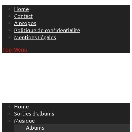
Skip
Home
to
Contact
content
A propos
Politique de confidentialité
Mentions Légales
Top Menu
Home
Sorties d’albums
Musique
Albums