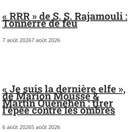
« RRR » de S. S. Rajamouli :
Tonnerre de feu
7 août 2026
7 août 2026
« Je suis la dernière elfe »,
de Marion Mousse &
Martin Quenehen : tirer
l’épée contre les ombres
6 août 2026
5 août 2026