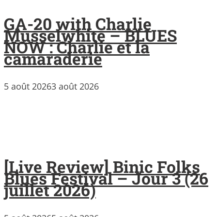
GA-20 with Charlie
Musselwhite – BLUES
NOW : Charlie et la
camaraderie
5 août 2026
3 août 2026
[Live Review] Binic Folks
Blues Festival – Jour 3 (26
juillet 2026)