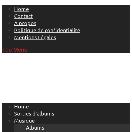
Skip
Home
to
Contact
content
A propos
Politique de confidentialité
Mentions Légales
Top Menu
Home
Sorties d’albums
Musique
Albums