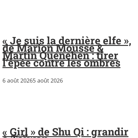
« Je suis la dernière elfe »,
de Marion Mousse &
Martin Quenehen : tirer
l’épée contre les ombres
6 août 2026
5 août 2026
« Girl » de Shu Qi : grandir