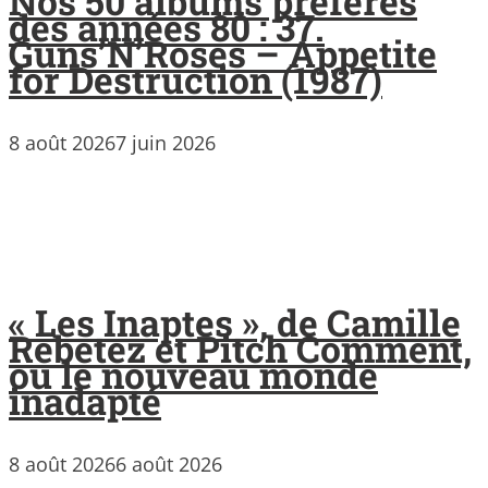
Nos 50 albums préférés
des années 80 : 37.
Guns’N’Roses – Appetite
for Destruction (1987)
8 août 2026
7 juin 2026
« Les Inaptes », de Camille
Rebetez et Pitch Comment,
ou le nouveau monde
inadapté
8 août 2026
6 août 2026