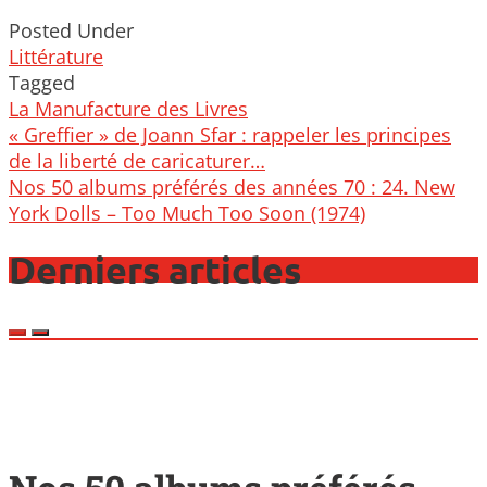
Posted Under
Littérature
Tagged
La Manufacture des Livres
Post
« Greffier » de Joann Sfar : rappeler les principes
navigation
de la liberté de caricaturer…
Nos 50 albums préférés des années 70 : 24. New
York Dolls – Too Much Too Soon (1974)
Derniers articles