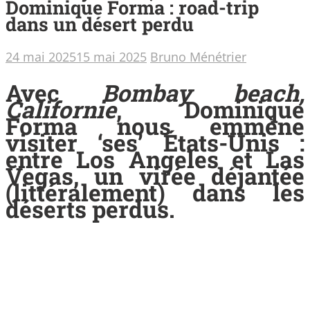
Dominique Forma : road-trip
dans un désert perdu
24 mai 2025
15 mai 2025
Bruno Ménétrier
Avec
Bombay beach,
Californie
, Dominique
Forma nous emmène
visiter ‘ses’ États-Unis :
entre Los Angeles et Las
Vegas, un virée déjantée
(littéralement) dans les
déserts perdus.