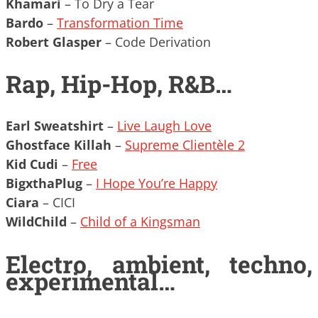
Khamari
– To Dry a Tear
Bardo
–
Transformation Time
Robert Glasper
– Code Derivation
Rap, Hip-Hop, R&B…
Earl Sweatshirt
–
Live Laugh Love
Ghostface Killah
–
Supreme Clientèle 2
Kid Cudi
–
Free
BigxthaPlug
–
I Hope You’re Happy
Ciara
– CICI
WildChild
–
Child of a Kingsman
Electro, ambient, techno,
experimental…