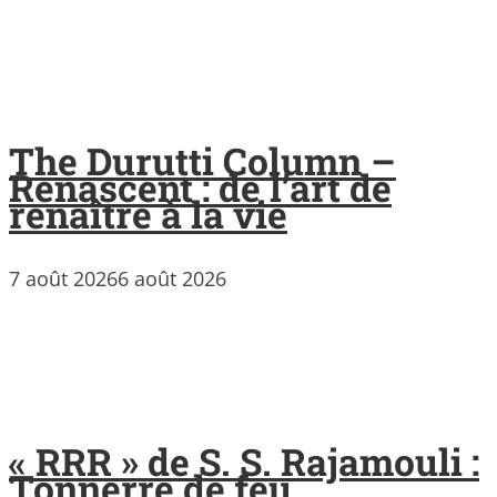
The Durutti Column –
Renascent : de l’art de
renaître à la vie
7 août 2026
6 août 2026
« RRR » de S. S. Rajamouli :
Tonnerre de feu