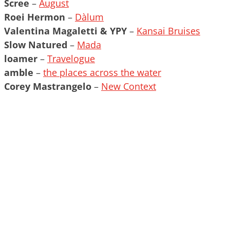
Scree
–
August
Roei Hermon
–
Dàlum
Valentina Magaletti & YPY
–
Kansai Bruises
Slow Natured
–
Mada
loamer
–
Travelogue
amble
–
the places across the water
Corey Mastrangelo
–
New Context