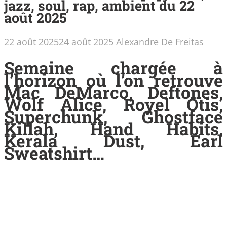
jazz, soul, rap, ambient du 22
août 2025
22 août 2025
24 août 2025
Alexandre De Freitas
Semaine chargée à
l’horizon où l’on retrouve
Mac DeMarco, Deftones,
Wolf Alice, Royel Otis,
Superchunk, Ghostface
Killah, Hand Habits,
Kerala Dust, Earl
Sweatshirt…