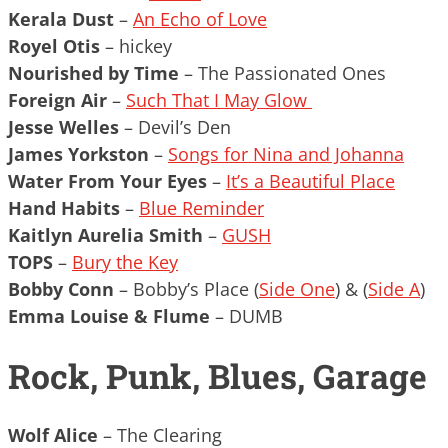
Kerala Dust
–
An Echo of Love
Royel Otis
– hickey
Nourished by Time
– The Passionated Ones
Foreign Air
–
Such That I May Glow
Jesse Welles
– Devil’s Den
James Yorkston
–
Songs for Nina and Johanna
Water From Your Eyes
–
It’s a Beautiful Place
Hand Habits
–
Blue Reminder
Kaitlyn Aurelia Smith
–
GUSH
TOPS
–
Bury the Key
Bobby Conn
– Bobby’s Place (
Side One
) & (
Side A
)
Emma Louise & Flume
– DUMB
Rock, Punk, Blues, Garage
Wolf Alice
– The Clearing