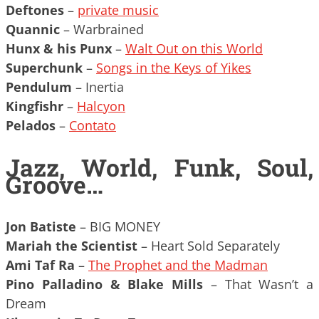
Deftones
–
private music
Quannic
– Warbrained
Hunx & his Punx
–
Walt Out on this World
Superchunk
–
Songs in the Keys of Yikes
Pendulum
– Inertia
Kingfishr
–
Halcyon
Pelados
–
Contato
Jazz, World, Funk, Soul,
Groove…
Jon Batiste
– BIG MONEY
Mariah the Scientist
– Heart Sold Separately
Ami Taf Ra
–
The Prophet and the Madman
Pino Palladino & Blake Mills
– That Wasn’t a
Dream