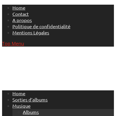
Skip
Home
to
Contact
content
A propos
Politique de confidentialité
Mentions Légales
Top Menu
Home
Sorties d’albums
Musique
Albums