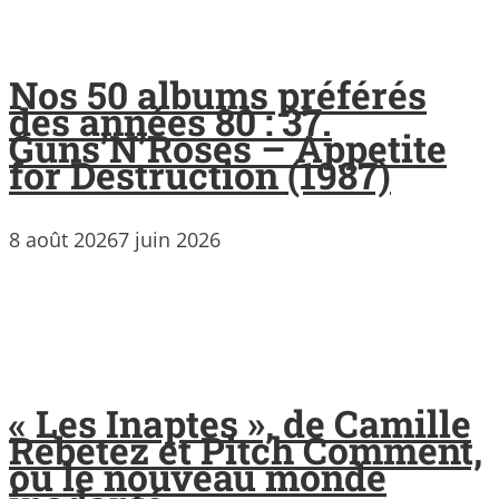
Nos 50 albums préférés
des années 80 : 37.
Guns’N’Roses – Appetite
for Destruction (1987)
8 août 2026
7 juin 2026
« Les Inaptes », de Camille
Rebetez et Pitch Comment,
ou le nouveau monde