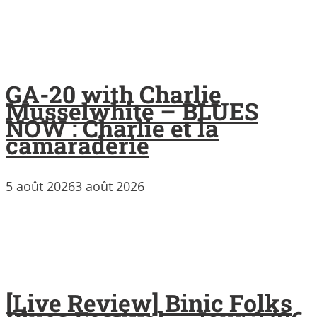
GA-20 with Charlie
Musselwhite – BLUES
NOW : Charlie et la
camaraderie
5 août 2026
3 août 2026
[Live Review] Binic Folks