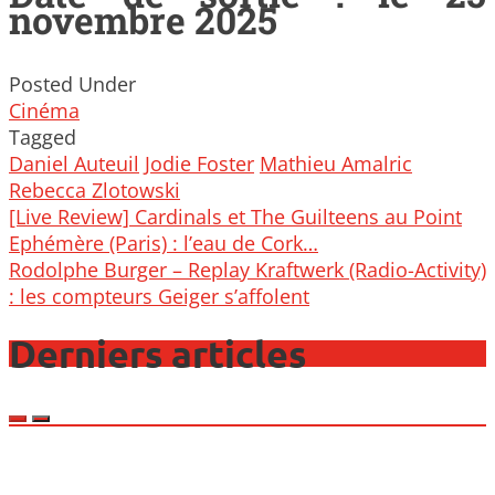
novembre 2025
Posted Under
Cinéma
Tagged
Daniel Auteuil
Jodie Foster
Mathieu Amalric
Rebecca Zlotowski
Post
[Live Review] Cardinals et The Guilteens au Point
navigation
Ephémère (Paris) : l’eau de Cork…
Rodolphe Burger – Replay Kraftwerk (Radio-Activity)
: les compteurs Geiger s’affolent
Derniers articles