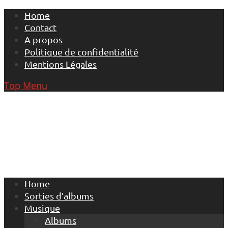
Skip
Home
to
Contact
content
A propos
Politique de confidentialité
Mentions Légales
Top Menu
Home
Sorties d’albums
Musique
Albums