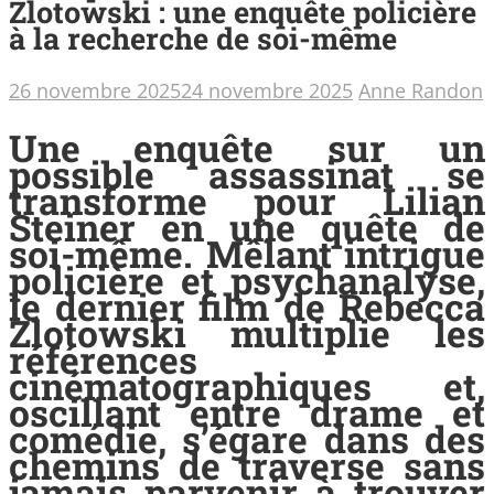
Zlotowski : une enquête policière
à la recherche de soi-même
26 novembre 2025
24 novembre 2025
Anne Randon
Une enquête sur un
possible assassinat se
transforme pour Lilian
Steiner en une quête de
soi-même. Mêlant intrigue
policière et psychanalyse,
le dernier film de Rebecca
Zlotowski multiplie les
références
cinématographiques et,
oscillant entre drame et
comédie, s’égare dans des
chemins de traverse sans
jamais parvenir à trouver