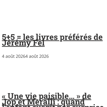
5+5 = les livres préférés de
Jérémy Fel
4 août 2026
4 août 2026
« Une vie paisible… » de
Jop et Meralli : quand