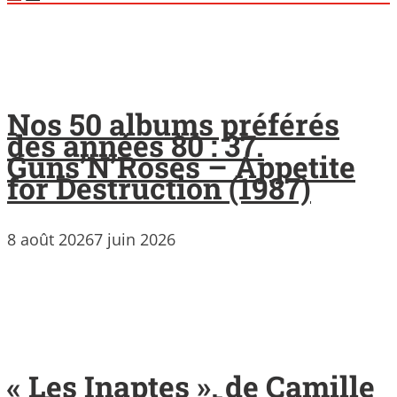
Nos 50 albums préférés
des années 80 : 37.
Guns’N’Roses – Appetite
for Destruction (1987)
8 août 2026
7 juin 2026
« Les Inaptes », de Camille