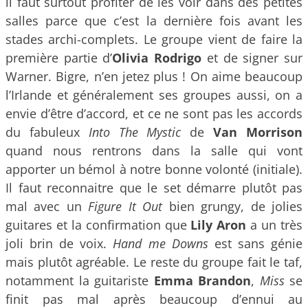
il faut surtout profiter de les voir dans des petites
salles parce que c’est la dernière fois avant les
stades archi-complets. Le groupe vient de faire la
première partie d’
Olivia Rodrigo
et de signer sur
Warner. Bigre, n’en jetez plus ! On aime beaucoup
l’Irlande et généralement ses groupes aussi, on a
envie d’être d’accord, et ce ne sont pas les accords
du fabuleux
Into The Mystic
de
Van Morrison
quand nous rentrons dans la salle qui vont
apporter un bémol à notre bonne volonté (initiale).
Il faut reconnaitre que le set démarre plutôt pas
mal avec un
Figure It Out
bien grungy, de jolies
guitares et la confirmation que
Lily Aron
a un très
joli brin de voix.
Hand me Downs
est sans génie
mais plutôt agréable. Le reste du groupe fait le taf,
notamment la guitariste
Emma Brandon
,
Miss
se
finit pas mal après beaucoup d’ennui au