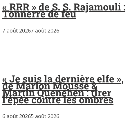
« RRR » de S. S. Rajamouli :
Tonnerre de feu
7 août 2026
7 août 2026
« Je suis la dernière elfe »,
de Marion Mousse &
Martin Quenehen : tirer
l’épée contre les ombres
6 août 2026
5 août 2026