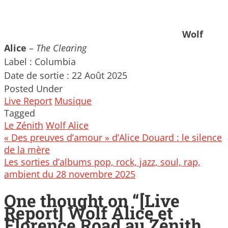
Wolf
Alice
–
The Clearing
Label : Columbia
Date de sortie : 22 Août 2025
Posted Under
Live Report
Musique
Tagged
Le Zénith
Wolf Alice
Post
« Des preuves d’amour » d’Alice Douard : le silence
navigation
de la mère
Les sorties d’albums pop, rock, jazz, soul, rap,
ambient du 28 novembre 2025
One thought on “
[Live
Report] Wolf Alice et
Florence Road au Zénith