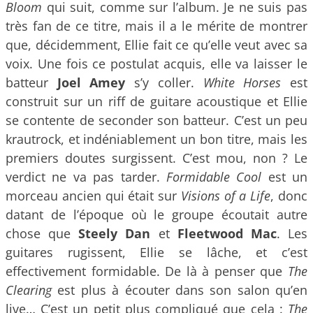
Bloom
qui suit, comme sur l’album. Je ne suis pas
très fan de ce titre, mais il a le mérite de montrer
que, décidemment, Ellie fait ce qu’elle veut avec sa
voix. Une fois ce postulat acquis, elle va laisser le
batteur
Joel Amey
s’y coller.
White Horses
est
construit sur un riff de guitare acoustique et Ellie
se contente de seconder son batteur. C’est un peu
krautrock, et indéniablement un bon titre, mais les
premiers doutes surgissent. C’est mou, non ? Le
verdict ne va pas tarder.
Formidable Cool
est un
morceau ancien qui était sur
Visions of a Life
, donc
datant de l’époque où le groupe écoutait autre
chose que
Steely Dan
et
Fleetwood Mac
. Les
guitares rugissent, Ellie se lâche, et c’est
effectivement formidable. De là à penser que
The
Clearing
est plus à écouter dans son salon qu’en
live… C’est un petit plus compliqué que cela :
The