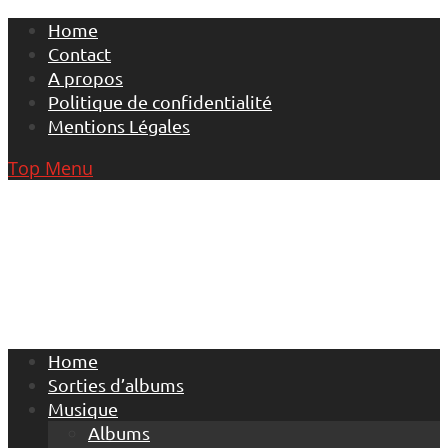
Skip
Home
to
Contact
content
A propos
Politique de confidentialité
Mentions Légales
Top Menu
Home
Sorties d’albums
Musique
Albums