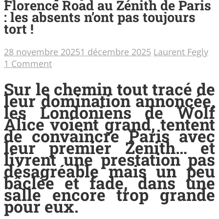
Florence Road au Zénith de Paris
: les absents n’ont pas toujours
tort !
28 novembre 2025
1 décembre 2025
Laurent Fegly
1 Comment
Sur le chemin tout tracé de
leur domination annoncée,
les Londoniens de Wolf
Alice voient grand, tentent
de convaincre Paris avec
leur premier Zenith… et
livrent une prestation pas
désagréable mais un peu
bâclée et fade, dans une
salle encore trop grande
pour eux.