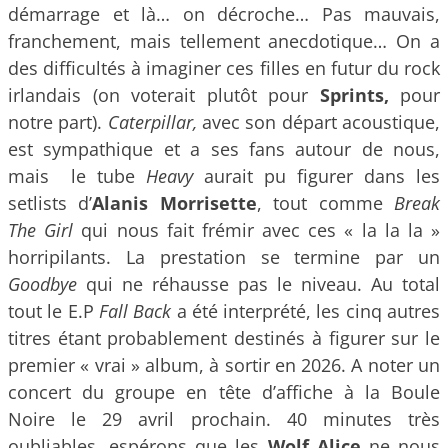
démarrage et là… on décroche… Pas mauvais,
franchement, mais tellement anecdotique… On a
des difficultés à imaginer ces filles en futur du rock
irlandais (on voterait plutôt pour
Sprints,
pour
notre part).
Caterpillar,
avec son départ acoustique,
est sympathique et a ses fans autour de nous,
mais le tube
Heavy
aurait pu figurer dans les
setlists d’
Alanis Morrisette
, tout comme
Break
The Girl
qui nous fait frémir avec ces « la la la »
horripilants. La prestation se termine par un
Goodbye
qui ne réhausse pas le niveau. Au total
tout le E.P
Fall Back
a été interprété, les cinq autres
titres étant probablement destinés à figurer sur le
premier « vrai » album, à sortir en 2026. A noter un
concert du groupe en tête d’affiche à la Boule
Noire le 29 avril prochain. 40 minutes très
oubliables, espérons que les
Wolf Alice
ne nous