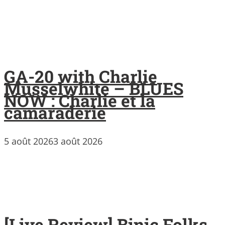
GA-20 with Charlie
Musselwhite – BLUES
NOW : Charlie et la
camaraderie
5 août 2026
3 août 2026
[Live Review] Binic Folks