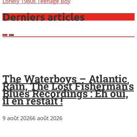
Lonely 1980s Teenage Boy
Derniers articles
The Waterboys – Atlantic
Rain, The Lost Fisherman’s
Blues Recordings : Eh oui,
il en restait !
9 août 2026
6 août 2026