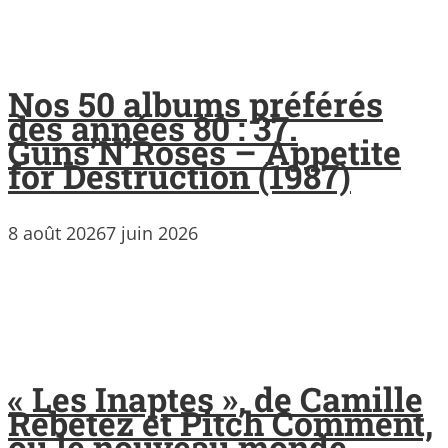
Nos 50 albums préférés
des années 80 : 37.
Guns’N’Roses – Appetite
for Destruction (1987)
8 août 2026
7 juin 2026
« Les Inaptes », de Camille
Rebetez et Pitch Comment,
ou le nouveau monde