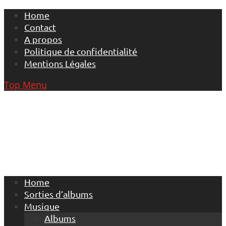
Skip
Home
to
Contact
content
A propos
Politique de confidentialité
Mentions Légales
Top Menu
Home
Sorties d’albums
Musique
Albums