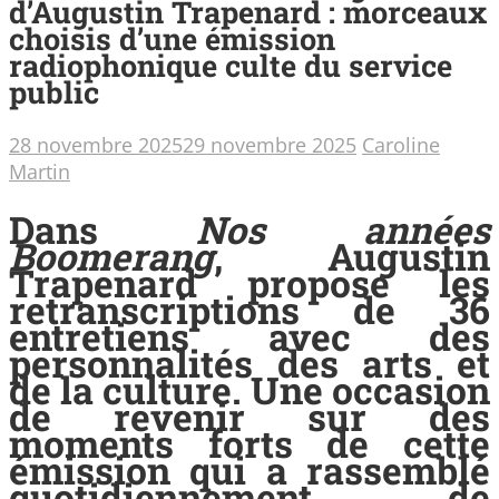
d’Augustin Trapenard : morceaux
choisis d’une émission
radiophonique culte du service
public
28 novembre 2025
29 novembre 2025
Caroline
Martin
Dans
Nos années
Boomerang
, Augustin
Trapenard propose les
retranscriptions de 36
entretiens avec des
personnalités des arts et
de la culture. Une occasion
de revenir sur des
moments forts de cette
émission qui a rassemblé
quotidiennement de