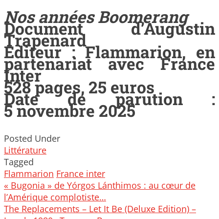
Nos années Boomerang
Document d’Augustin
Trapenard
Editeur : Flammarion, en
partenariat avec France
Inter
528 pages, 25 euros
Date de parution :
5 novembre 2025
Posted Under
Littérature
Tagged
Flammarion
France inter
Post
« Bugonia » de Yórgos Lánthimos : au cœur de
navigation
l’Amérique complotiste…
The Replacements – Let It Be (Deluxe Edition) –