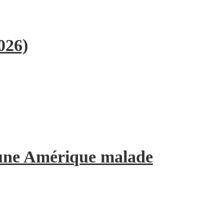
026)
’une Amérique malade