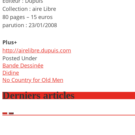
Editeur : Dupuis
Collection : aire Libre
80 pages – 15 euros
parution : 23/01/2008
Plus+
http://airelibre.dupuis.com
Posted Under
Bande Dessinée
Post
Didine
navigation
No Country for Old Men
Derniers articles