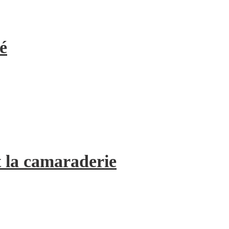
é
 la camaraderie