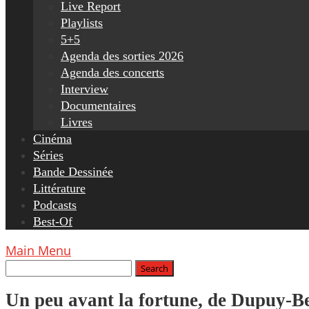
Live Report
Playlists
5+5
Agenda des sorties 2026
Agenda des concerts
Interview
Documentaires
Livres
Cinéma
Séries
Bande Dessinée
Littérature
Podcasts
Best-Of
Main Menu
Un peu avant la fortune, de Dupuy-B