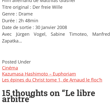
Film allemand de Matthias Glasner
Titre original : Der freie Wille
Genre : Drame
Durée : 2h 48min
Date de sortie : 30 Janvier 2008
Avec Jürgen Vogel, Sabine Timoteo, Manfred
Zapatka…
Posted Under
Cinéma
Post
Kazumasa Hashimoto – Euphoriam
navigation
Les épines du Christ tome 1, de Arnaud le floc’h
15 thoughts on “
Le libre
arbitre
”