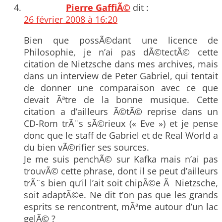
Pierre GaffiÃ©
dit :
26 février 2008 à 16:20
Bien que possÃ©dant une licence de
Philosophie, je n’ai pas dÃ©tectÃ© cette
citation de Nietzsche dans mes archives, mais
dans un interview de Peter Gabriel, qui tentait
de donner une comparaison avec ce que
devait Ãªtre de la bonne musique. Cette
citation a d’ailleurs Ã©tÃ© reprise dans un
CD-Rom trÃ¨s sÃ©rieux (« Eve ») et je pense
donc que le staff de Gabriel et de Real World a
du bien vÃ©rifier ses sources.
Je me suis penchÃ© sur Kafka mais n’ai pas
trouvÃ© cette phrase, dont il se peut d’ailleurs
trÃ¨s bien qu’il l’ait soit chipÃ©e Ã Nietzsche,
soit adaptÃ©e. Ne dit t’on pas que les grands
esprits se rencontrent, mÃªme autour d’un lac
gelÃ© ?