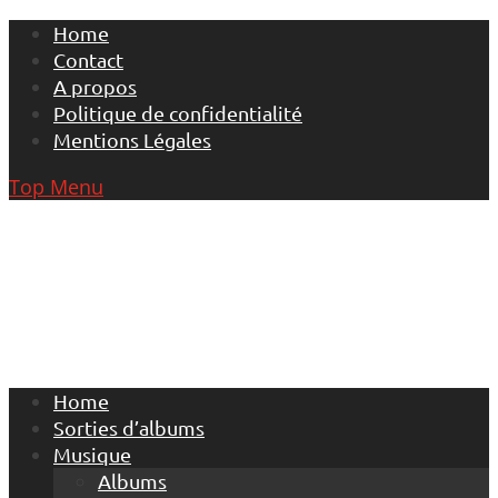
Skip
Home
to
Contact
content
A propos
Politique de confidentialité
Mentions Légales
Top Menu
Home
Sorties d’albums
Musique
Albums