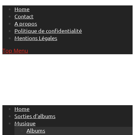
Skip
Home
to
Contact
content
A propos
Politique de confidentialité
Mentions Légales
Top Menu
Home
Sorties d’albums
Musique
Albums