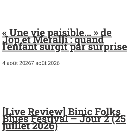
« Une vie paisible… » de
Jop et Meralli : quand
l’enfant surgit par surprise
4 août 2026
7 août 2026
[Live Review] Binic Folks
Blues Festival – Jour 2 (25
juillet 2026)