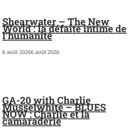
Shearwater – The New
World : la défaite intime de
l’humanité
6 août 2026
6 août 2026
GA-20 with Charlie
Musselwhite – BLUES
NOW : Charlie et la
camaraderie