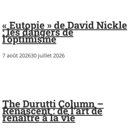
« Eutopie » de David Nickle
: les dangers de
l’optimisme
7 août 2026
30 juillet 2026
The Durutti Column –
Renascent : de l’art de
renaître à la vie