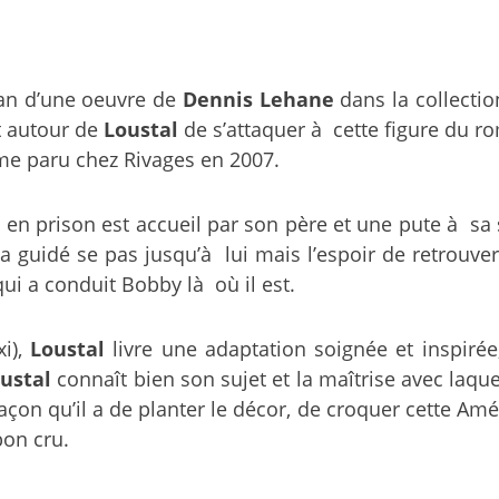
an d’une oeuvre de
Dennis Lehane
dans la collectio
t autour de
Loustal
de s’attaquer à cette figure du 
me paru chez Rivages en 2007.
 en prison est accueil par son père et une pute à sa 
 a guidé se pas jusqu’à lui mais l’espoir de retrouv
qui a conduit Bobby là où il est.
xi),
Loustal
livre une adaptation soignée et inspirée
ustal
connaît bien son sujet et la maîtrise avec laquel
açon qu’il a de planter le décor, de croquer cette Am
bon cru.