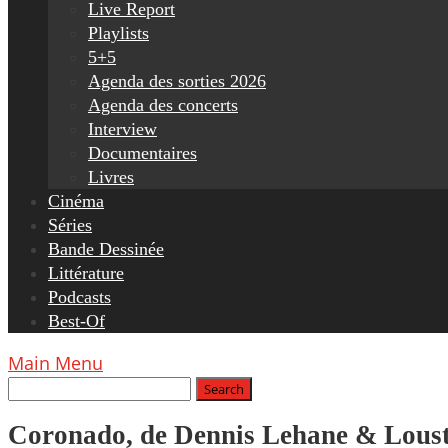
Live Report
Playlists
5+5
Agenda des sorties 2026
Agenda des concerts
Interview
Documentaires
Livres
Cinéma
Séries
Bande Dessinée
Littérature
Podcasts
Best-Of
Main Menu
Coronado, de Dennis Lehane & Loust