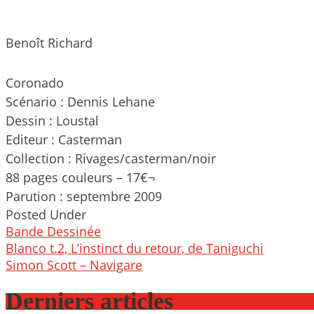
Benoît Richard
Coronado
Scénario : Dennis Lehane
Dessin : Loustal
Editeur : Casterman
Collection : Rivages/casterman/noir
88 pages couleurs – 17€¬
Parution : septembre 2009
Posted Under
Bande Dessinée
Post
Blanco t.2, L’instinct du retour, de Taniguchi
navigation
Simon Scott – Navigare
Derniers articles