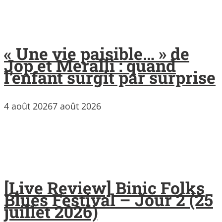
« Une vie paisible… » de
Jop et Meralli : quand
l’enfant surgit par surprise
4 août 2026
7 août 2026
[Live Review] Binic Folks
Blues Festival – Jour 2 (25
juillet 2026)