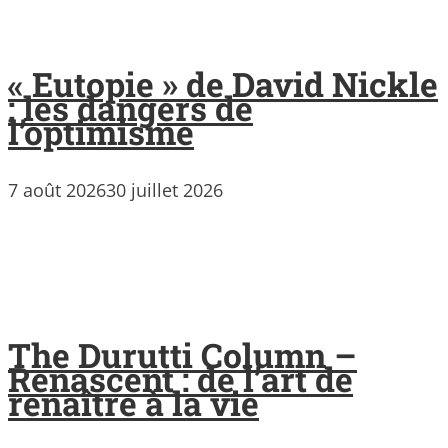
« Eutopie » de David Nickle
: les dangers de
l’optimisme
7 août 2026
30 juillet 2026
The Durutti Column –
Renascent : de l’art de
renaître à la vie