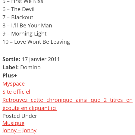
5 – First We Kiss
6 – The Devil
7 – Blackout
8 – I.’ll Be Your Man
9 – Morning Light
10 – Love Wont Be Leaving
Sortie:
17 janvier 2011
Label:
Domino
Plus+
Myspace
Site officiel
Retrouvez cette chronique ainsi que 2 titres en
écoute en cliquant ici
Posted Under
Musique
Post
Jonny – Jonny