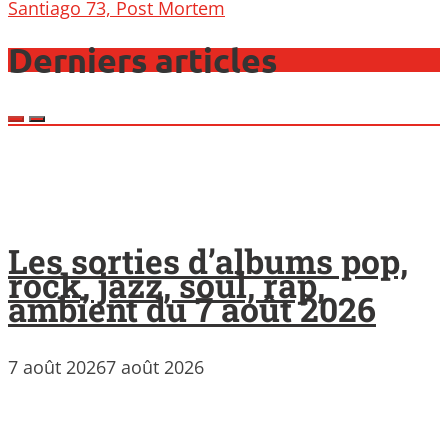
navigation
Santiago 73, Post Mortem
Derniers articles
Les sorties d’albums pop,
rock, jazz, soul, rap,
ambient du 7 août 2026
7 août 2026
7 août 2026