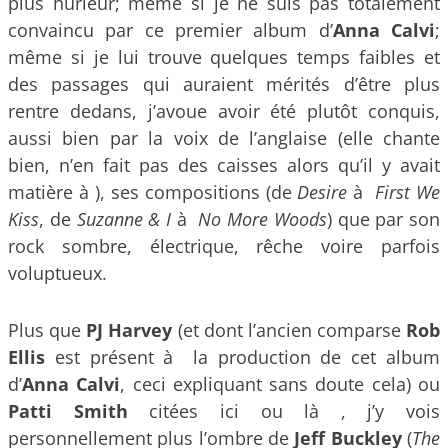
plus hurleur; même si je ne suis pas totalement
convaincu par ce premier album d’
Anna Calvi
;
même si je lui trouve quelques temps faibles et
des passages qui auraient mérités d’être plus
rentre dedans, j’avoue avoir été plutôt conquis,
aussi bien par la voix de l’anglaise (elle chante
bien, n’en fait pas des caisses alors qu’il y avait
matière à ), ses compositions (de
Desire
à
First We
Kiss
, de
Suzanne & I
à
No More Woods
) que par son
rock sombre, électrique, rêche voire parfois
voluptueux.
Plus que
PJ Harvey
(et dont l’ancien comparse
Rob
Ellis
est présent à la production de cet album
d’
Anna Calvi
, ceci expliquant sans doute cela) ou
Patti Smith
citées ici ou là , j’y vois
personnellement plus l’ombre de
Jeff Buckley
(
The