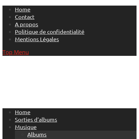
Skip
Home
to
Contact
content
A propos
Politique de confidentialité
Mentions Légales
Top Menu
Home
Sorties d’albums
Musique
Albums