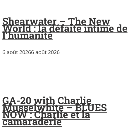
Shearwater – The New
World : la défaite intime de
l’humanité
6 août 2026
6 août 2026
GA-20 with Charlie
Musselwhite – BLUES
NOW : Charlie et la
camaraderie