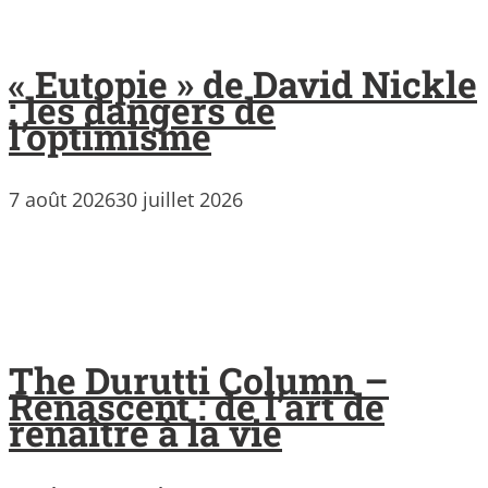
« Eutopie » de David Nickle
: les dangers de
l’optimisme
7 août 2026
30 juillet 2026
The Durutti Column –
Renascent : de l’art de
renaître à la vie