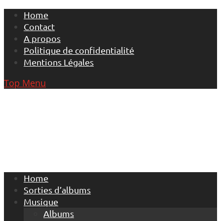
Skip
Home
to
Contact
content
A propos
Politique de confidentialité
Mentions Légales
Top Menu
Home
Sorties d’albums
Musique
Albums