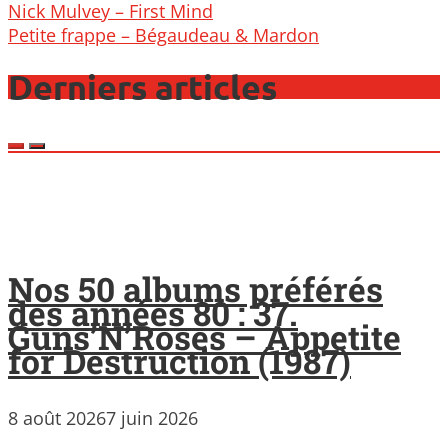
Post
Nick Mulvey – First Mind
navigation
Petite frappe – Bégaudeau & Mardon
Derniers articles
Nos 50 albums préférés
des années 80 : 37.
Guns’N’Roses – Appetite
for Destruction (1987)
8 août 2026
7 juin 2026