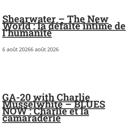
Shearwater – The New
World : la défaite intime de
l’humanité
6 août 2026
6 août 2026
GA-20 with Charlie
Musselwhite – BLUES
NOW : Charlie et la
camaraderie