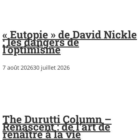
« Eutopie » de David Nickle
: les dangers de
l’optimisme
7 août 2026
30 juillet 2026
The Durutti Column –
Renascent : de l’art de
renaître à la vie