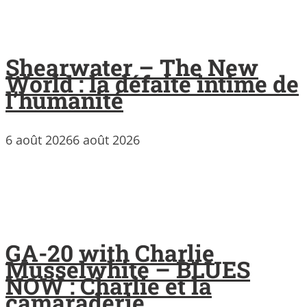
Shearwater – The New
World : la défaite intime de
l’humanité
6 août 2026
6 août 2026
GA-20 with Charlie
Musselwhite – BLUES
NOW : Charlie et la
camaraderie