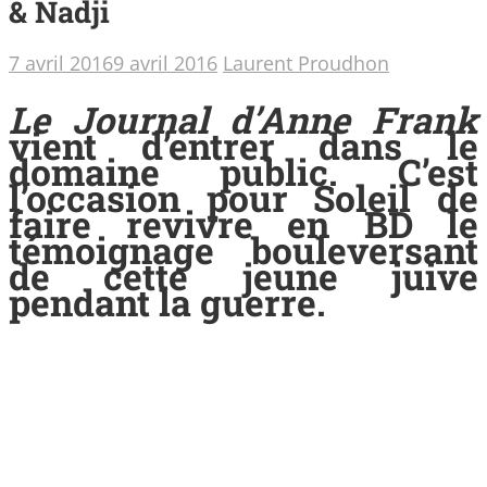
& Nadji
7 avril 2016
9 avril 2016
Laurent Proudhon
Le Journal d’Anne Frank
vient d’entrer dans le
domaine public. C’est
l’occasion pour Soleil de
faire revivre en BD le
témoignage bouleversant
de cette jeune juive
pendant la guerre.