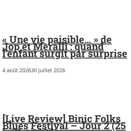
« Une vie paisible… » de
Jop et Meralli : quand
l’enfant surgit par surprise
4 août 2026
30 juillet 2026
[Live Review] Binic Folks
Blues Festival – Jour 2 (25