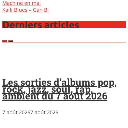
navigation
Machine en mai
Kaili Blues – Gan Bi
Derniers articles
Les sorties d’albums pop,
rock, jazz, soul, rap,
ambient du 7 août 2026
7 août 2026
7 août 2026