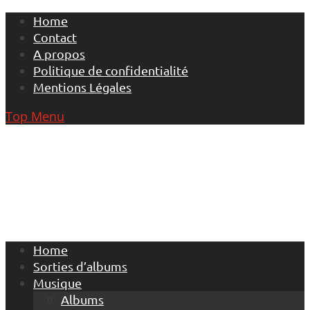
Skip
Home
to
Contact
content
A propos
Politique de confidentialité
Mentions Légales
Top Menu
Home
Sorties d’albums
Musique
Albums