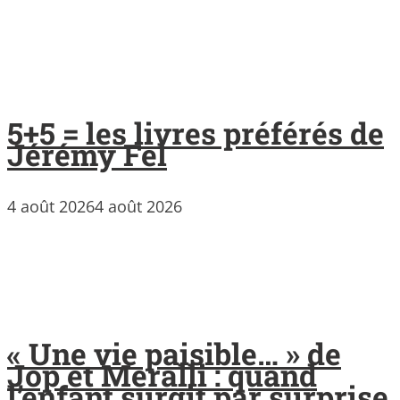
5+5 = les livres préférés de
Jérémy Fel
4 août 2026
4 août 2026
« Une vie paisible… » de
Jop et Meralli : quand
l’enfant surgit par surprise