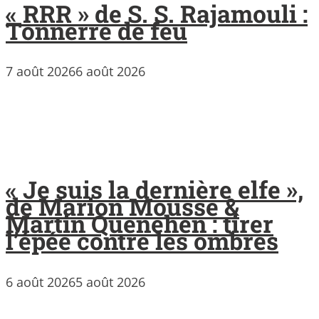
« RRR » de S. S. Rajamouli :
Tonnerre de feu
7 août 2026
6 août 2026
« Je suis la dernière elfe »,
de Marion Mousse &
Martin Quenehen : tirer
l’épée contre les ombres
6 août 2026
5 août 2026