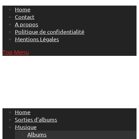
Skip
Home
to
Contact
content
A propos
Politique de confidentialité
Mentions Légales
Top Menu
Home
Sorties d’albums
Musique
Albums