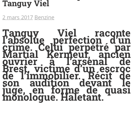
Tanguy Viel
2 mars 2017
Benzine
Tanguy Viel raconte
l’absolue perfection d’un
crime. Celui perpétré par
Martial Kermeur, ancien
ouvrier à l’arsenal de
Brest, victime d’un escroc
de l’immobilier. Récit de
son audition devant le
juge, en forme de quasi
monologue. Haletant.