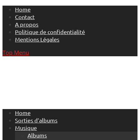
Skip
Home
to
Contact
content
A propos
Politique de confidentialité
Mentions Légales
Top Menu
Home
Sorties d’albums
Musique
Albums