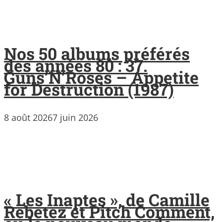
Nos 50 albums préférés
des années 80 : 37.
Guns’N’Roses – Appetite
for Destruction (1987)
8 août 2026
7 juin 2026
« Les Inaptes », de Camille
Rebetez et Pitch Comment,