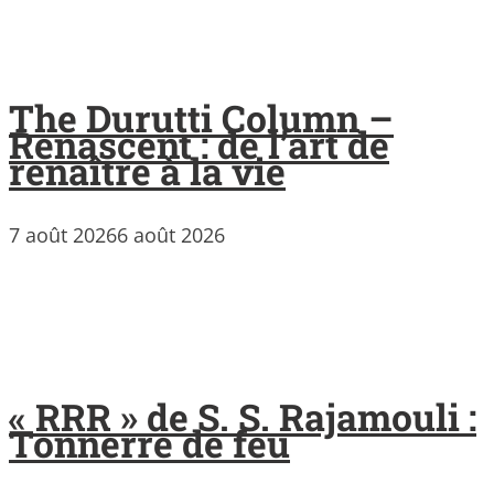
The Durutti Column –
Renascent : de l’art de
renaître à la vie
7 août 2026
6 août 2026
« RRR » de S. S. Rajamouli :
Tonnerre de feu