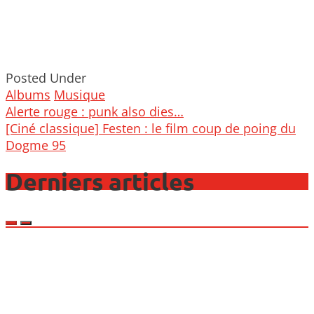
Posted Under
Albums
Musique
Post
Alerte rouge : punk also dies…
navigation
[Ciné classique] Festen : le film coup de poing du
Dogme 95
Derniers articles