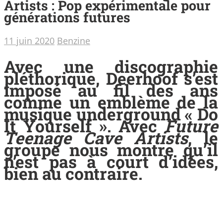
Artists : Pop expérimentale pour
générations futures
11 juin 2020
Benzine
Avec une discographie
pléthorique, Deerhoof s’est
imposé au fil des ans
comme un emblème de la
musique underground « Do
It Yourself ». Avec
Future
Teenage Cave Artists
, le
groupe nous montre qu’il
n’est pas à court d’idées,
bien au contraire.