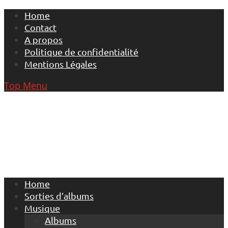
Skip
Home
to
Contact
content
A propos
Politique de confidentialité
Mentions Légales
Top Menu
Home
Sorties d’albums
Musique
Albums