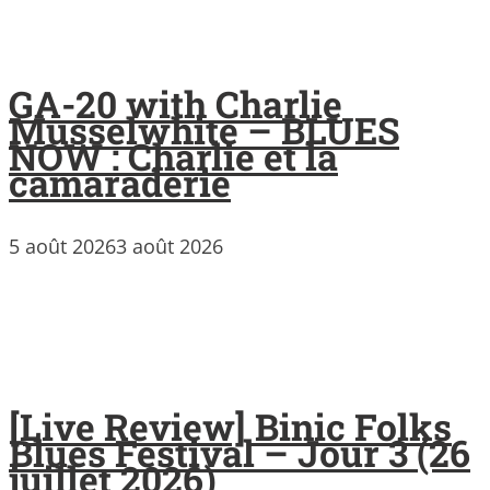
GA-20 with Charlie
Musselwhite – BLUES
NOW : Charlie et la
camaraderie
5 août 2026
3 août 2026
[Live Review] Binic Folks
Blues Festival – Jour 3 (26
juillet 2026)