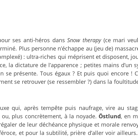
pour ses anti-héros dans
Snow therapy
(ce mari veul
terminé. Plus personne n’échappe au (jeu de) massacre
mplexé) : ultra-riches qui méprisent et disposent, j
ce, la dictature de l’apparence ; petites mains d’un 
se présente. Tous égaux ? Et puis quoi encore ! Cons
ment se retrouver (se ressembler ?) dans la foultitu
 luxe qui, après tempête puis naufrage, vire au sta
s ou, plus concrètement, à la noyade.
Östlund
, en m
régaler de leur déchéance physique et morale renvoya
éroce, et pour la subtilité, prière d’aller voir aille