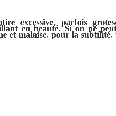
ire excessive, parfois grotes
llant en beauté. Si on ne peu
me et malaise,
pour la subtilité,