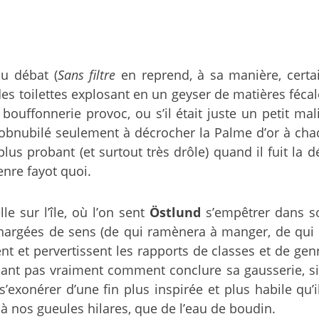
u débat (
Sans filtre
en reprend, à sa manière, certa
es toilettes explosant en un geyser de matières fécal
 bouffonnerie provoc, ou s’il était juste un petit m
et obnubilé seulement à décrocher la Palme d’or à cha
 plus probant (et surtout très drôle) quand il fuit la 
enre fayot quoi.
e sur l’île, où l’on sent
Östlund
s’empêtrer dans son
chargées de sens (de qui ramènera à manger, de qui
nt et pervertissent les rapports de classes et de ge
sachant pas vraiment comment conclure sa gausserie, 
’exonérer d’une fin plus inspirée et plus habile qu’
, à nos gueules hilares, que de l’eau de boudin.