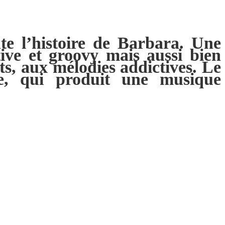
te l’histoire de Barbara. Une
tive et groovy mais aussi bien
its, aux mélodies addictives.
Le
e, qui produit une musique