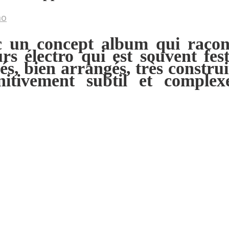
no
c un concept album qui racon
s électro qui est souvent fes
és, bien arrangés, très constru
itivement subtil et complex