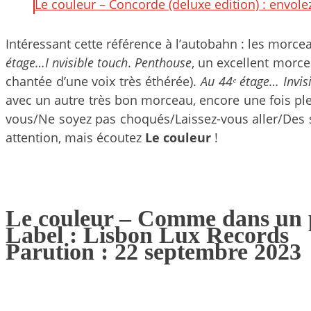
Le couleur – Concorde (deluxe edition) : envol
Intéressant cette référence à l’autobahn : les morc
étage…I nvisible touch
.
Penthouse
, un excellent morc
chantée d’une voix très éthérée).
Au 44ᵉ étage… Invis
avec un autre très bon morceau, encore une fois plein
vous/Ne soyez pas choqués/Laissez-vous aller/Des se
attention, mais écoutez
Le couleur
!
Le couleur – Comme dans un 
Label : Lisbon Lux Records
Parution : 22 septembre 2023