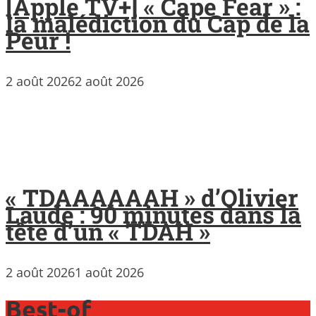
[Apple TV+] « Cape Fear » :
la malédiction du Cap de la
Peur !
2 août 2026
2 août 2026
« TDAAAAAAH » d’Olivier
Laude : 90 minutes dans la
tête d’un « TDAH »
2 août 2026
1 août 2026
Best-of