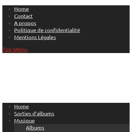
Skip
Home
to
Contact
content
A propos
Politique de confidentialité
Mentions Légales
Top Menu
Home
Sorties d’albums
Musique
Albums