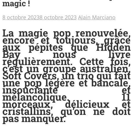
magic !
8 octobre 2023
8 octobre 2023
Alain Marciano
La magie pop renouvelée,
encore et toujours, grâce
aux pépites que Hidden
Bay nous livre
régulièrement. Cette fois,
c’est un groupe australien,
Soft Covers
, un trio qui fait
une pop légère et bancale,
insouciante et
mélancolique. 11
morceaux, délicieux et
cristallins, qu’on ne doit
pas manquer.