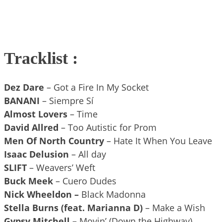
Tracklist :
Dez Dare
– Got a Fire In My Socket
BANANI
– Siempre Sí
Almost Lovers
– Time
David Allred
– Too Autistic for Prom
Men Of North Country
– Hate It When You Leave
Isaac Delusion
– All day
SLIFT
– Weavers’ Weft
Buck Meek
– Cuero Dudes
Nick Wheeldon –
Black Madonna
Stella Burns (feat. Marianna D)
– Make a Wish
Gypsy Mitchell
– Movin’ (Down the Highway)