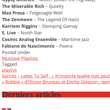
The Miserable Rich
– Quietly
Max Prosa
– Totgesagte Welt
The Zenmenn
– The Legend Of Haziz
Karriem Riggins
– Stomping Gamay
E. Live
– North Star
Cosmic Analog Ensemble
– Maritime Jazz
Fabiano do Nascimento
– Poeira
Posted Under
Musique
Playlists
Tagged
playlist
Post
Sprints – Letter To Self : « N’importe quelle nuit peut
navigation
« Robbie » d’Olivier Bruneau et Emilie Gleason : tee
Derniers articles