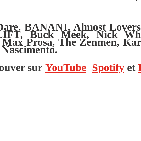
z Dare, BANANI, Almost Lover
SLIFT, Buck Meek, Nick Whe
, Max Prosa, The Zenmen, Kar
 Nascimento.
trouver sur
YouTube
Spotify
et