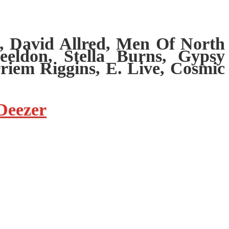
s, David Allred, Men Of North
eldon, Stella Burns, Gypsy
riem Riggins, E. Live, Cosmic
Deezer