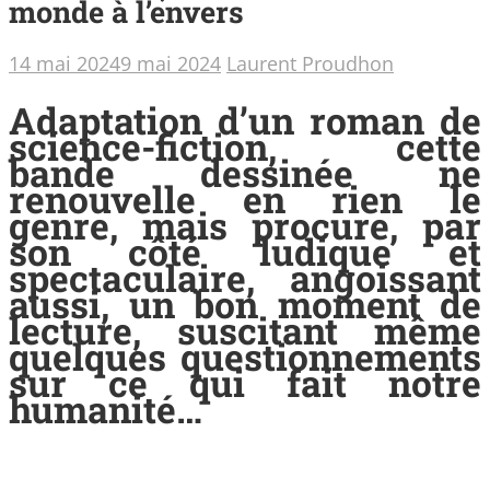
monde à l’envers
14 mai 2024
9 mai 2024
Laurent Proudhon
Adaptation d’un roman de
science-fiction, cette
bande dessinée ne
renouvelle en rien le
genre, mais procure, par
son côté ludique et
spectaculaire, angoissant
aussi, un bon moment de
lecture, suscitant même
quelques questionnements
sur ce qui fait notre
humanité…