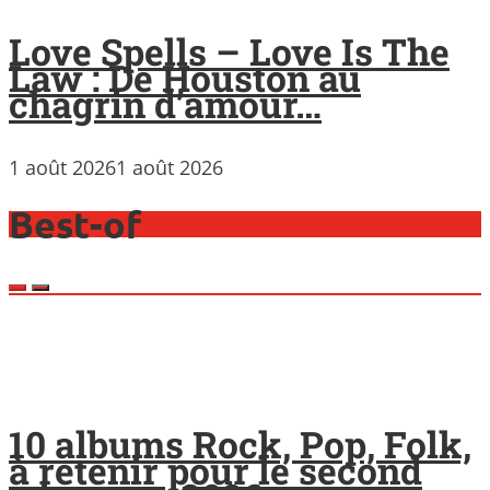
Love Spells – Love Is The
Law : De Houston au
chagrin d’amour…
1 août 2026
1 août 2026
Best-of
10 albums Rock, Pop, Folk,
à retenir pour le second