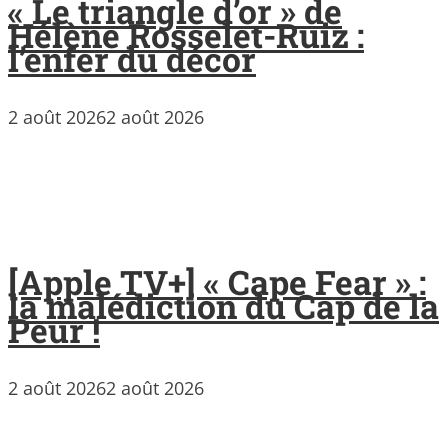
« Le triangle d’or » de
Hélène Rosselet-Ruiz :
l’enfer du décor
2 août 2026
2 août 2026
[Apple TV+] « Cape Fear » :
la malédiction du Cap de la
Peur !
2 août 2026
2 août 2026