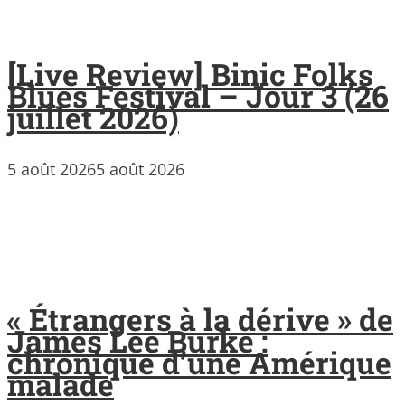
[Live Review] Binic Folks
Blues Festival – Jour 3 (26
juillet 2026)
5 août 2026
5 août 2026
« Étrangers à la dérive » de
James Lee Burke :
chronique d’une Amérique
malade