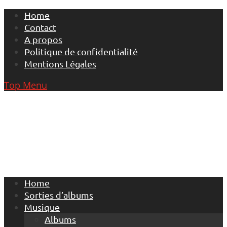
Skip
Home
to
Contact
content
A propos
Politique de confidentialité
Mentions Légales
Top Menu
Home
Sorties d’albums
Musique
Albums