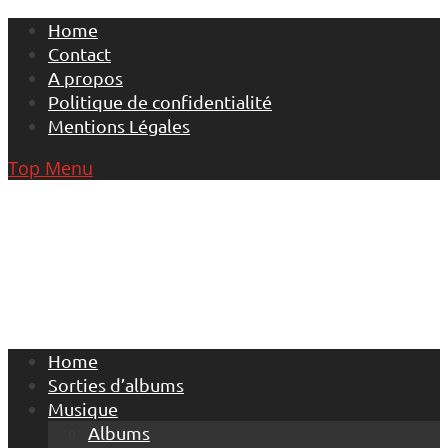
Skip
Home
to
Contact
content
A propos
Politique de confidentialité
Mentions Légales
Top Menu
Home
Sorties d’albums
Musique
Albums