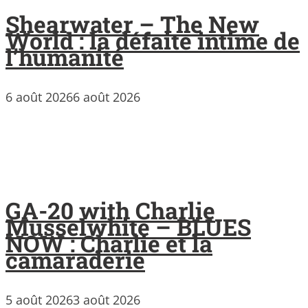
Shearwater – The New
World : la défaite intime de
l’humanité
6 août 2026
6 août 2026
GA-20 with Charlie
Musselwhite – BLUES
NOW : Charlie et la
camaraderie
5 août 2026
3 août 2026