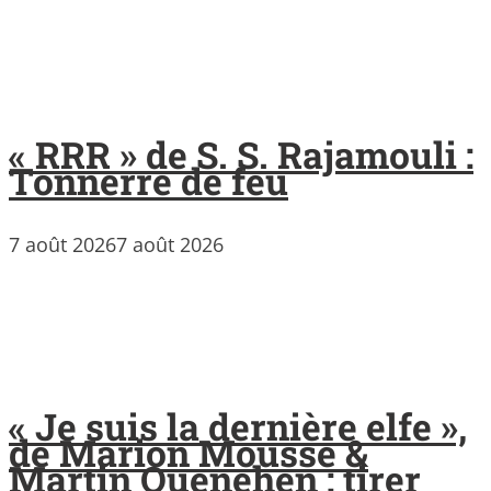
« RRR » de S. S. Rajamouli :
Tonnerre de feu
7 août 2026
7 août 2026
« Je suis la dernière elfe »,
de Marion Mousse &
Martin Quenehen : tirer