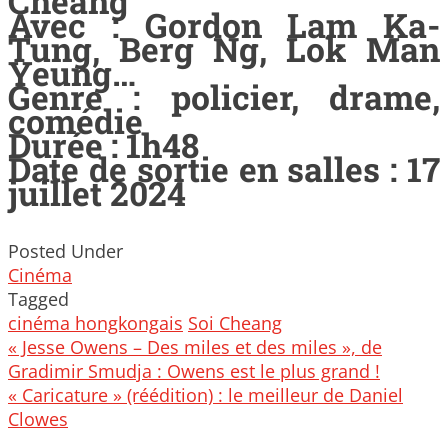
Cheang
Avec : Gordon Lam Ka-
Tung, Berg Ng, Lok Man
Yeung…
Genre : policier, drame,
comédie
Durée : 1h48
Date de sortie en salles : 17
juillet 2024
Posted Under
Cinéma
Tagged
cinéma hongkongais
Soi Cheang
Post
« Jesse Owens – Des miles et des miles », de
navigation
Gradimir Smudja : Owens est le plus grand !
« Caricature » (réédition) : le meilleur de Daniel
Clowes