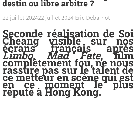
destin ou libre arbitre ?
22 juillet 2024
22 juillet 2024
Eric Debarnot
Seconde réalisation de Soi
Cheang visible sur nos
écrans français après
Limbo
,
Mad Fate
, film
complètement fou, ne nous
rassure pas sur le talent de
ce metteur en scène qui est
en ce moment le plus
réputé à Hong Kong.