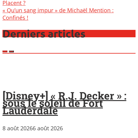
navigation
Placent ?
« Qu’un sang impur » de Michaël Mention :
Confinés !
Derniers articles
[Disney+] « R.J. Decker » :
sous le soleil de Fort
Lauderdale
8 août 2026
6 août 2026