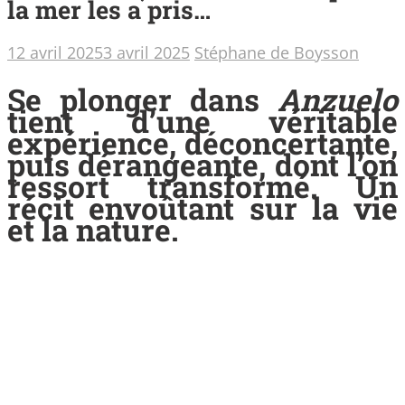
la mer les a pris…
12 avril 2025
3 avril 2025
Stéphane de Boysson
Se plonger dans
Anzuelo
tient d’une véritable
expérience, déconcertante,
puis dérangeante, dont l’on
ressort transformé. Un
récit envoûtant sur la vie
et la nature.