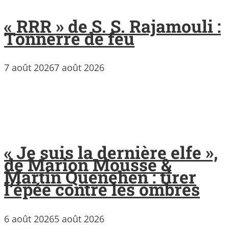
« RRR » de S. S. Rajamouli :
Tonnerre de feu
7 août 2026
7 août 2026
« Je suis la dernière elfe »,
de Marion Mousse &
Martin Quenehen : tirer
l’épée contre les ombres
6 août 2026
5 août 2026