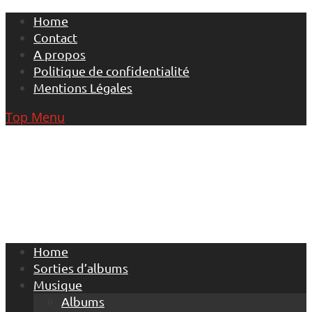
Skip
Home
to
Contact
content
A propos
Politique de confidentialité
Mentions Légales
Top Menu
Home
Sorties d’albums
Musique
Albums