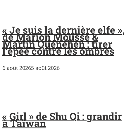
« Je suis la dernière elfe »,
de Marion Mousse &
Martin Quenehen : tirer
l’épée contre les ombres
6 août 2026
5 août 2026
« Girl » de Shu Qi : grandir
à Taïwan