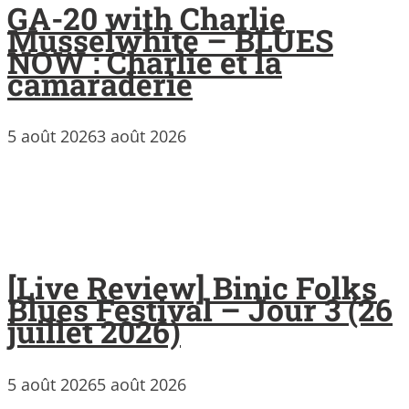
GA-20 with Charlie
Musselwhite – BLUES
NOW : Charlie et la
camaraderie
5 août 2026
3 août 2026
[Live Review] Binic Folks
Blues Festival – Jour 3 (26
juillet 2026)
5 août 2026
5 août 2026