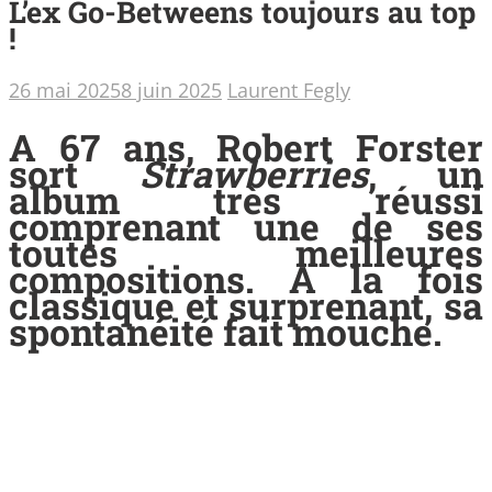
L’ex Go-Betweens toujours au top
!
26 mai 2025
8 juin 2025
Laurent Fegly
A 67 ans, Robert Forster
sort
Strawberries
, un
album très réussi
comprenant une de ses
toutes meilleures
compositions. A la fois
classique et surprenant, sa
spontanéité fait mouche
.