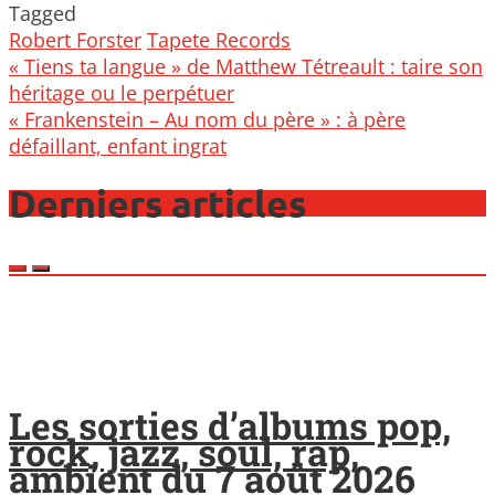
Tagged
Robert Forster
Tapete Records
Post
« Tiens ta langue » de Matthew Tétreault : taire son
navigation
héritage ou le perpétuer
« Frankenstein – Au nom du père » : à père
défaillant, enfant ingrat
Derniers articles
Les sorties d’albums pop,
rock, jazz, soul, rap,
ambient du 7 août 2026