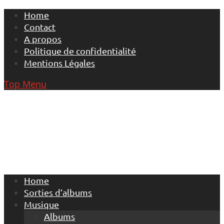
Skip
Home
to
Contact
content
A propos
Politique de confidentialité
Mentions Légales
Top Menu
Home
Sorties d’albums
Musique
Albums