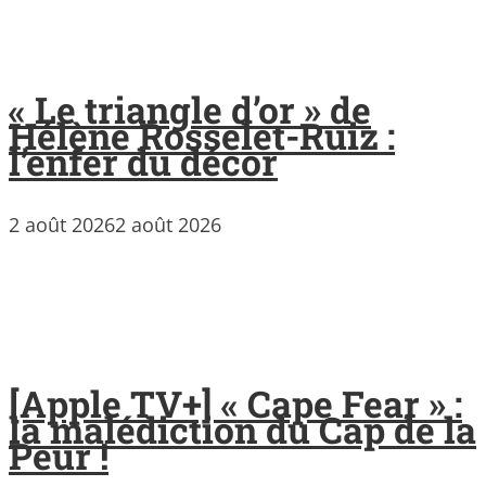
« Le triangle d’or » de
Hélène Rosselet-Ruiz :
l’enfer du décor
2 août 2026
2 août 2026
[Apple TV+] « Cape Fear » :
la malédiction du Cap de la
Peur !