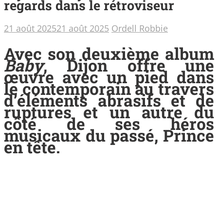
regards dans le rétroviseur
21 août 2025
21 août 2025
Ordell Robbie
Avec son deuxième album
Baby
,
Dijon
offre une
œuvre avec un pied dans
le contemporain au travers
d’éléments abrasifs et de
ruptures et un autre du
côté de ses héros
musicaux du passé,
Prince
en tête.