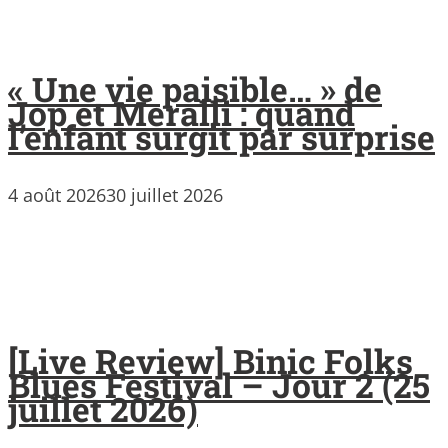
« Une vie paisible… » de
Jop et Meralli : quand
l’enfant surgit par surprise
4 août 2026
30 juillet 2026
[Live Review] Binic Folks
Blues Festival – Jour 2 (25
juillet 2026)