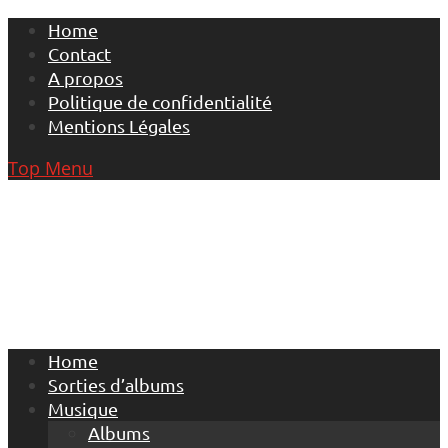
Skip
Home
to
Contact
content
A propos
Politique de confidentialité
Mentions Légales
Top Menu
Home
Sorties d’albums
Musique
Albums