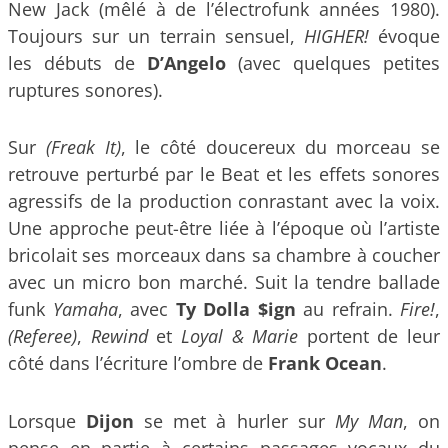
New Jack (mêlé à de l’électrofunk années 1980).
Toujours sur un terrain sensuel,
HIGHER!
évoque
les débuts de
D’Angelo
(avec quelques petites
ruptures sonores).
Sur
(Freak It)
, le côté doucereux du morceau se
retrouve perturbé par le Beat et les effets sonores
agressifs de la production conrastant avec la voix.
Une approche peut-être liée à l’époque où l’artiste
bricolait ses morceaux dans sa chambre à coucher
avec un micro bon marché. Suit la tendre ballade
funk
Yamaha
, avec
Ty Dolla $ign
au refrain.
Fire!
,
(Referee)
,
Rewind
et
Loyal & Marie
portent de leur
côté dans l’écriture l’ombre de
Frank Ocean
.
Lorsque
Dijon
se met à hurler sur
My Man
, on
pense en partie à certains passages vocaux du