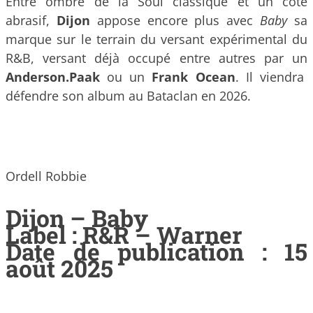
Entre ombre de la Soul classique et un côté
abrasif,
Dijon
appose encore plus avec
Baby
sa
marque sur le terrain du versant expérimental du
R&B, versant déjà occupé entre autres par un
Anderson.Paak
ou un
Frank Ocean
. Il viendra
défendre son album au Bataclan en 2026.
Ordell Robbie
Dijon – Baby
Label : R&R – Warner
Date de publication : 15
août 2025