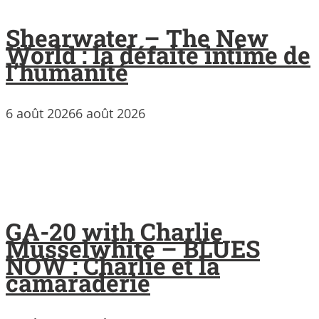
Shearwater – The New
World : la défaite intime de
l’humanité
6 août 2026
6 août 2026
GA-20 with Charlie
Musselwhite – BLUES
NOW : Charlie et la
camaraderie