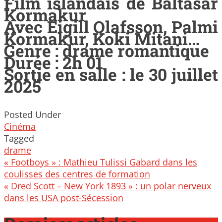
Film islandais de Baltasar
Kormakur
Avec Eigill Olafsson, Palmi
Kormakur, Koki Mitani…
Genre : drame romantique
Durée : 2h 01
Sortie en salle : le 30 juillet
2025
Posted Under
Cinéma
Tagged
drame
Post
« Footboys » : Mathieu Tulissi Gabard dans les
navigation
coulisses des centres de formation
« Dred Scott – New York 1893 » : un polar nerveux
dans les USA post-Sécession