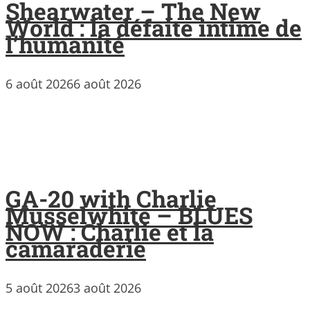
Shearwater – The New
World : la défaite intime de
l’humanité
6 août 2026
6 août 2026
GA-20 with Charlie
Musselwhite – BLUES
NOW : Charlie et la
camaraderie
5 août 2026
3 août 2026