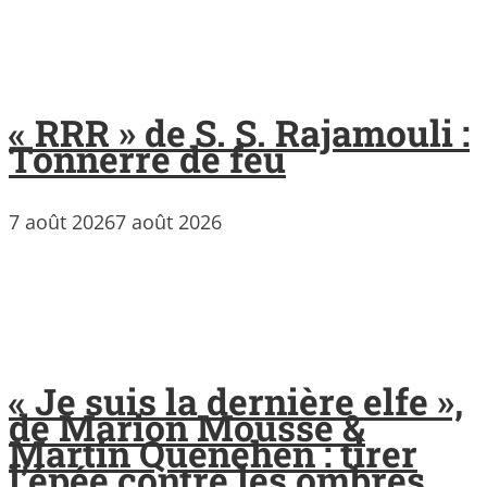
« RRR » de S. S. Rajamouli :
Tonnerre de feu
7 août 2026
7 août 2026
« Je suis la dernière elfe »,
de Marion Mousse &
Martin Quenehen : tirer
l’épée contre les ombres