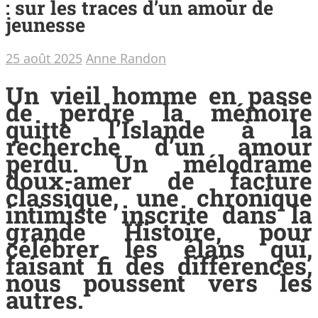
: sur les traces d’un amour de
jeunesse
25 août 2025
Anne Randon
Un vieil homme en passe
de perdre la mémoire
quitte l’Islande à la
recherche d’un amour
perdu. Un mélodrame
doux-amer de facture
classique, une chronique
intimiste inscrite dans la
grande Histoire, pour
célébrer les élans qui,
faisant fi des différences,
nous poussent vers les
autres.