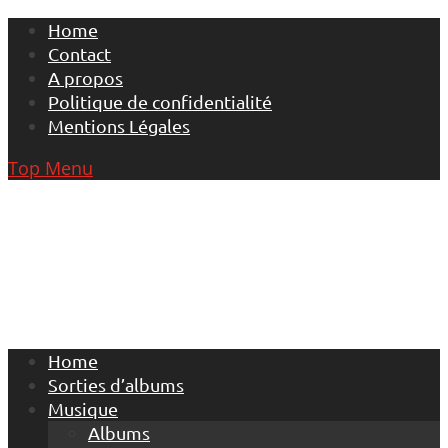
Skip
Home
to
Contact
content
A propos
Politique de confidentialité
Mentions Légales
Top Menu
Home
Sorties d’albums
Musique
Albums