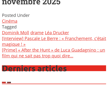
novembre 2025
Posted Under
Cinéma
Tagged
Dominik Moll
drame
Léa Drucker
Post
[Interview] Pascale Le Berre : « Franchement, c’était
navigation
magique ! »
[Prime] « After the Hunt » de Luca Guadagnino : un
film qui ne sait pas trop quoi dire…
Derniers articles