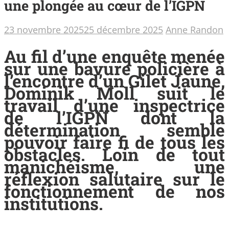
une plongée au cœur de l’IGPN
23 novembre 2025
25 décembre 2025
Anne Randon
Au fil d’une enquête menée
sur une bavure policière à
l’encontre d’un Gilet Jaune,
Dominik Moll suit le
travail d’une inspectrice
de l’IGPN dont la
détermination semble
pouvoir faire fi de tous les
obstacles. Loin de tout
manichéisme, une
réflexion salutaire sur le
fonctionnement de nos
institutions.