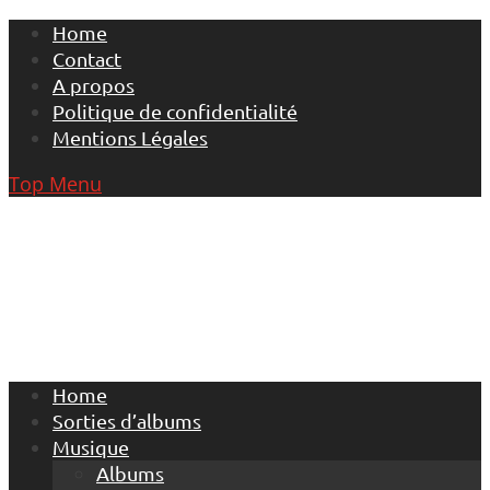
Skip
Home
to
Contact
content
A propos
Politique de confidentialité
Mentions Légales
Top Menu
Home
Sorties d’albums
Musique
Albums