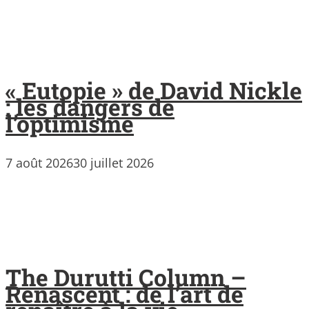
« Eutopie » de David Nickle
: les dangers de
l’optimisme
7 août 2026
30 juillet 2026
The Durutti Column –
Renascent : de l’art de