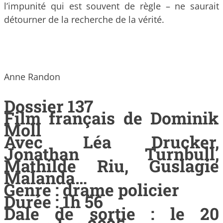
l’impunité qui est souvent de règle – ne saurait
détourner de la recherche de la vérité.
Anne Randon
Dossier 137
Film français de Dominik
Moll
Avec Léa Drucker,
Jonathan Turnbull,
Mathilde Riu, Guslagie
Malanda…
Genre : drame policier
Durée : 1h 56
Dale de sortie : le 20