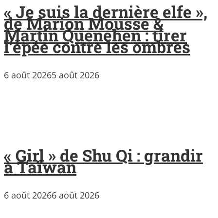
« Je suis la dernière elfe »,
de Marion Mousse &
Martin Quenehen : tirer
l’épée contre les ombres
6 août 2026
5 août 2026
« Girl » de Shu Qi : grandir
à Taïwan
6 août 2026
6 août 2026