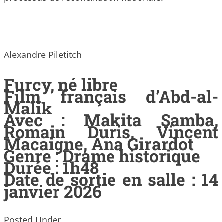
Alexandre Piletitch
Furcy, né libre
Film français d’Abd-al-
Malik
Avec : Makita Samba,
Romain Duris, Vincent
Macaigne, Ana Girardot
Genre : Drame historique
Durée : 1h48
Date de sortie en salle : 14
janvier 2026
Posted Under