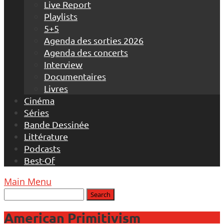
Live Report
Playlists
5+5
Agenda des sorties 2026
Agenda des concerts
Interview
Documentaires
Livres
Cinéma
Séries
Bande Dessinée
Littérature
Podcasts
Best-Of
Main Menu
American Primitivism