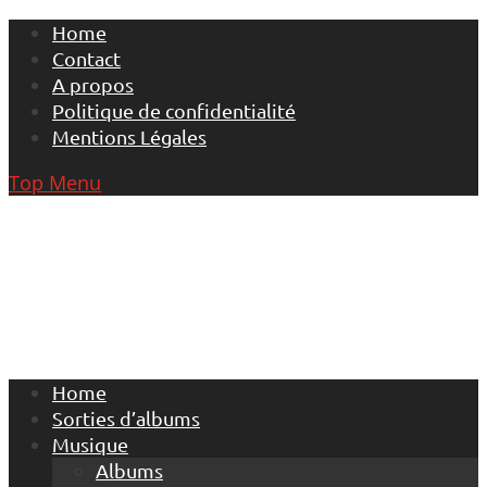
Skip
Home
to
Contact
content
A propos
Politique de confidentialité
Mentions Légales
Top Menu
Home
Sorties d’albums
Musique
Albums