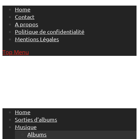
Skip
Home
to
Contact
content
A propos
Politique de confidentialité
Mentions Légales
Top Menu
Home
Sorties d’albums
Musique
Albums