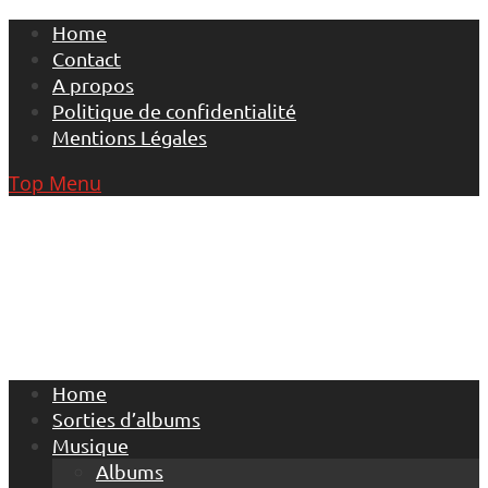
Skip
Home
to
Contact
content
A propos
Politique de confidentialité
Mentions Légales
Top Menu
Home
Sorties d’albums
Musique
Albums