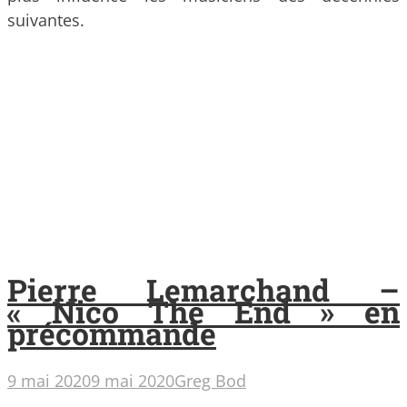
suivantes.
Pierre Lemarchand –
« Nico The End » en
précommande
9 mai 2020
9 mai 2020
Greg Bod