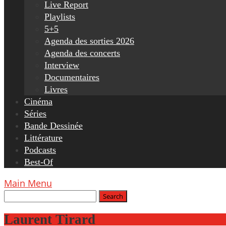
Live Report
Playlists
5+5
Agenda des sorties 2026
Agenda des concerts
Interview
Documentaires
Livres
Cinéma
Séries
Bande Dessinée
Littérature
Podcasts
Best-Of
Main Menu
Laurent Tirard