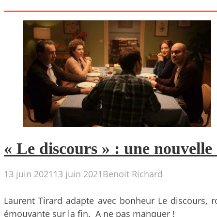
« Le discours » : une nouvell
13 juin 2021
13 juin 2021
Benoit Richard
Laurent Tirard adapte avec bonheur Le discours, 
émouvante sur la fin. A ne pas manquer !