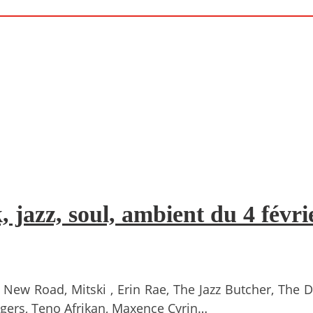
, jazz, soul, ambient du 4 févri
New Road, Mitski , Erin Rae, The Jazz Butcher, The D
angers, Teno Afrikan, Maxence Cyrin…