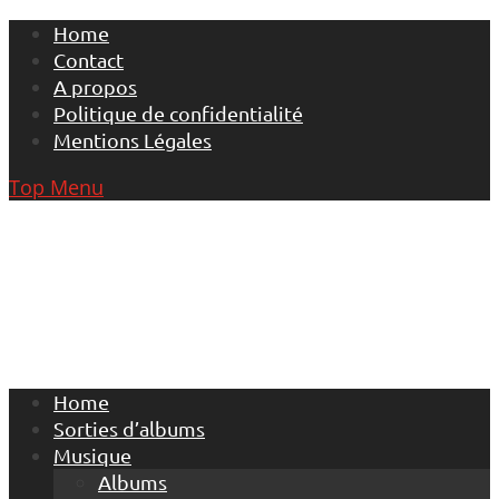
Skip
Home
to
Contact
content
A propos
Politique de confidentialité
Mentions Légales
Top Menu
Home
Sorties d’albums
Musique
Albums