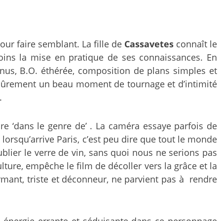
pour faire semblant. La fille de
Cassavetes
connaît le
ins la mise en pratique de ses connaissances. En
nnus, B.O. éthérée, composition de plans simples et
 sûrement un beau moment de tournage et d’intimité
.
re ‘dans le genre de’ . La caméra essaye parfois de
; lorsqu’arrive Paris, c’est peu dire que tout le monde
 oublier le verre de vin, sans quoi nous ne serions pas
lture, empêche le film de décoller vers la grâce et la
armant, triste et déconneur, ne parvient pas à rendre
ne énergie errante et séduisante dans ce personnage