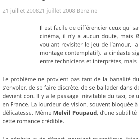
21 juillet 2008
21 juillet 2008
Benzine
Il est facile de différencier ceux qui 
cinéma, il n’y a aucun doute, mais
B
voulant revisiter le jeu de l’amour, 
montage contemplatif), la cinéaste s
entre techniciens et interprètes, mais
Le problème ne provient pas tant de la banalité du
s’envoler, de se faire discrète, de se ballader dans de
devient con. Il y a le passage inévitable du taxi, cel
en France. La lourdeur de vision, souvent bloquée à l
délicatesse. Même
Melvil Poupaud
, d’une subtilit
cette romance crédible.
Le générique de départ, pourtant magnifique, faisa