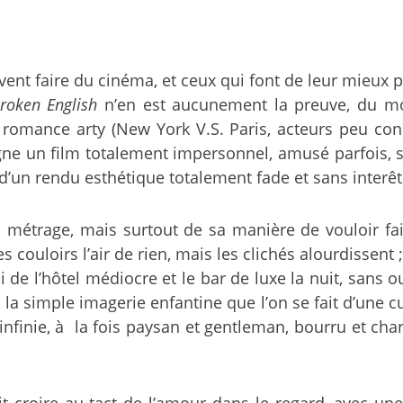
savent faire du cinéma, et ceux qui font de leur mieux 
roken English
n’en est aucunement la preuve, du mo
la romance arty (New York V.S. Paris, acteurs peu co
igne un film totalement impersonnel, amusé parfois,
 d’un rendu esthétique totalement fade et sans interêt
 métrage, mais surtout de sa manière de vouloir fai
s couloirs l’air de rien, mais les clichés alourdissent 
ui de l’hôtel médiocre et le bar de luxe la nuit, sans
a simple imagerie enfantine que l’on se fait d’une cu
é infinie, à la fois paysan et gentleman, bourru et ch
it croire au tact de l’amour dans le regard, avec u