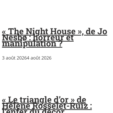
« The Night House », de Jo
Nesbø : horreur et
manipulation ?
3 août 2026
4 août 2026
« Le triangle d’or » de
Hélène Rosselet-Ruiz :
l’enfer du décor