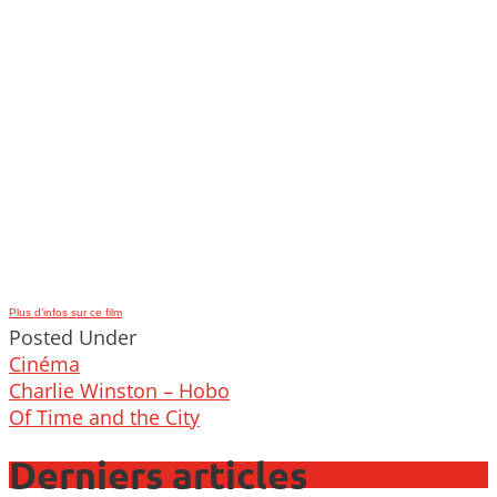
Plus d’infos sur ce film
Posted Under
Cinéma
Post
Charlie Winston – Hobo
navigation
Of Time and the City
Derniers articles