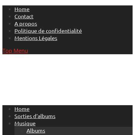
Skip
Home
to
Contact
content
A propos
Politique de confidentialité
Mentions Légales
Top Menu
Home
Sorties d’albums
Musique
Albums