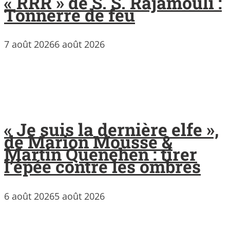
« RRR » de S. S. Rajamouli :
Tonnerre de feu
7 août 2026
6 août 2026
« Je suis la dernière elfe »,
de Marion Mousse &
Martin Quenehen : tirer
l’épée contre les ombres
6 août 2026
5 août 2026