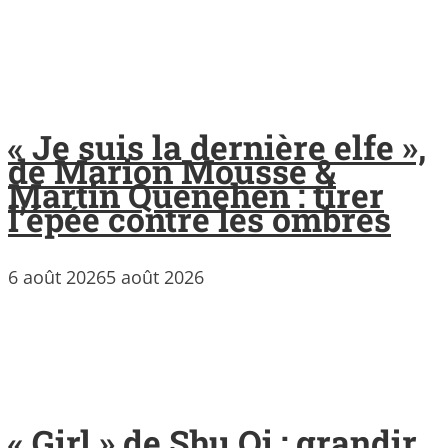
« Je suis la dernière elfe »,
de Marion Mousse &
Martin Quenehen : tirer
l’épée contre les ombres
6 août 2026
5 août 2026
« Girl » de Shu Qi : grandir