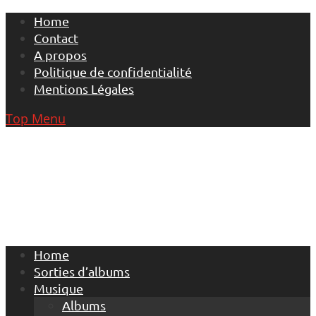
Skip
Home
to
Contact
content
A propos
Politique de confidentialité
Mentions Légales
Top Menu
Home
Sorties d’albums
Musique
Albums