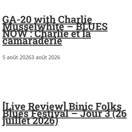
GA-20 with Charlie
Musselwhite – BLUES
NOW : Charlie et la
camaraderie
5 août 2026
3 août 2026
[Live Review] Binic Folks
Blues Festival – Jour 3 (26
juillet 2026)