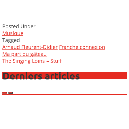
Posted Under
Musique
Tagged
Arnaud Fleurent-Didier
Franche connexion
Post
Ma part du gâteau
navigation
The Singing Loins – Stuff
Derniers articles