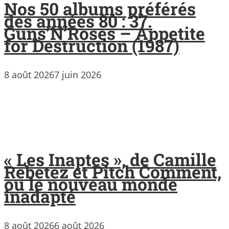
Nos 50 albums préférés
des années 80 : 37.
Guns’N’Roses – Appetite
for Destruction (1987)
8 août 2026
7 juin 2026
« Les Inaptes », de Camille
Rebetez et Pitch Comment,
ou le nouveau monde
inadapté
8 août 2026
6 août 2026