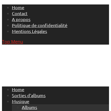
Skip
Home
to
Contact
content
A propos
Politique de confidentialité
Mentions Légales
Top Menu
Home
Sorties d’albums
Musique
Albums