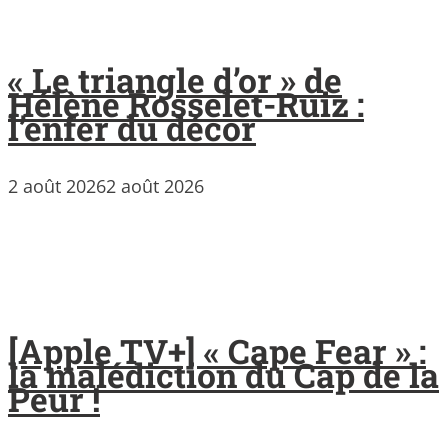
« Le triangle d’or » de
Hélène Rosselet-Ruiz :
l’enfer du décor
2 août 2026
2 août 2026
[Apple TV+] « Cape Fear » :
la malédiction du Cap de la
Peur !