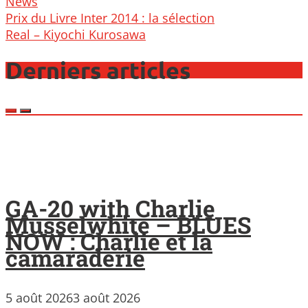
News
Post
Prix du Livre Inter 2014 : la sélection
navigation
Real – Kiyochi Kurosawa
Derniers articles
GA-20 with Charlie
Musselwhite – BLUES
NOW : Charlie et la
camaraderie
5 août 2026
3 août 2026