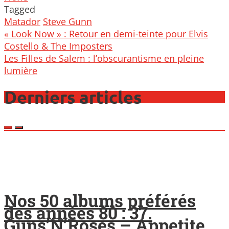
Tagged
Matador
Steve Gunn
Post
« Look Now » : Retour en demi-teinte pour Elvis
navigation
Costello & The Imposters
Les Filles de Salem : l’obscurantisme en pleine
lumière
Derniers articles
Nos 50 albums préférés
des années 80 : 37.
Guns’N’Roses – Appetite