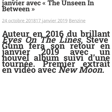
janvier avec « The Unseen In
Between »
24 octobre 2018
17 janvier 2019
Benzine
Auteur en 2016 du brillant
Eyes On The Lines
, Steve
Gunn fera son retour en
janvier 2019 avec un
nouvel album suivi d’une
tournée. Premier extrait
en vidéo avec
New Moon.