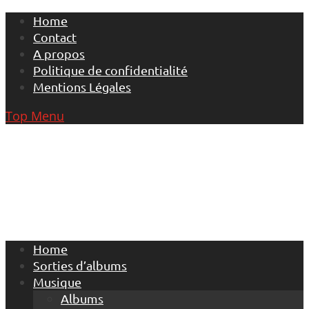
Skip
Home
to
Contact
content
A propos
Politique de confidentialité
Mentions Légales
Top Menu
Home
Sorties d’albums
Musique
Albums