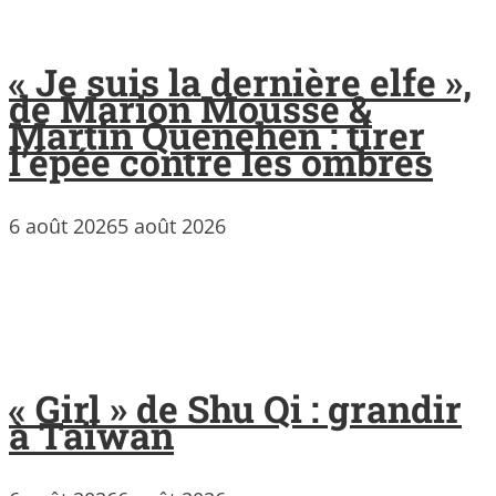
« Je suis la dernière elfe »,
de Marion Mousse &
Martin Quenehen : tirer
l’épée contre les ombres
6 août 2026
5 août 2026
« Girl » de Shu Qi : grandir
à Taïwan