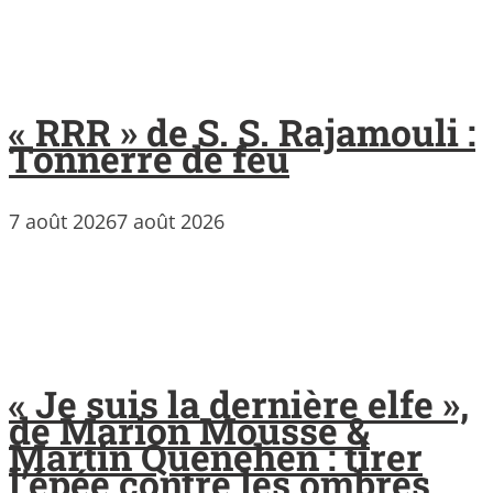
« RRR » de S. S. Rajamouli :
Tonnerre de feu
7 août 2026
7 août 2026
« Je suis la dernière elfe »,
de Marion Mousse &
Martin Quenehen : tirer
l’épée contre les ombres