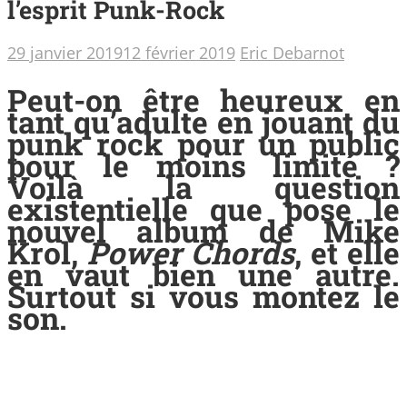
l’esprit Punk-Rock
29 janvier 2019
12 février 2019
Eric Debarnot
Peut-on être heureux en
tant qu’adulte en jouant du
punk rock pour un public
pour le moins limité ?
Voilà la question
existentielle que pose le
nouvel album de Mike
Krol,
Power Chords
, et elle
en vaut bien une autre.
Surtout si vous montez le
son.