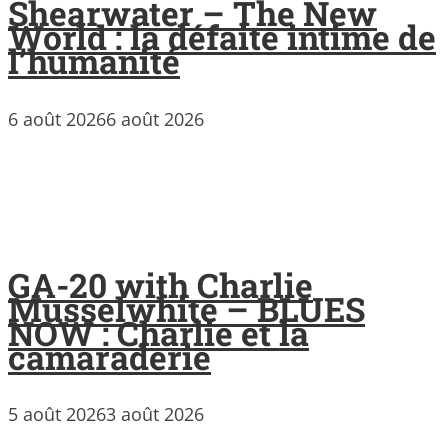
Shearwater – The New
World : la défaite intime de
l’humanité
6 août 2026
6 août 2026
GA-20 with Charlie
Musselwhite – BLUES
NOW : Charlie et la
camaraderie
5 août 2026
3 août 2026