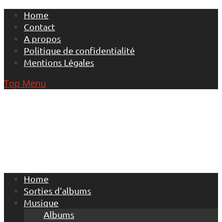
Skip
Home
to
Contact
content
A propos
Politique de confidentialité
Mentions Légales
Top Menu
Home
Sorties d’albums
Musique
Albums