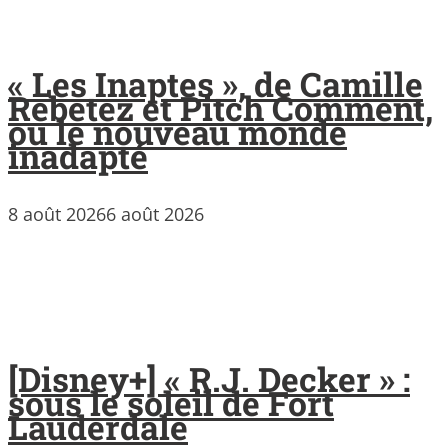
« Les Inaptes », de Camille
Rebetez et Pitch Comment,
ou le nouveau monde
inadapté
8 août 2026
6 août 2026
[Disney+] « R.J. Decker » :
sous le soleil de Fort
Lauderdale