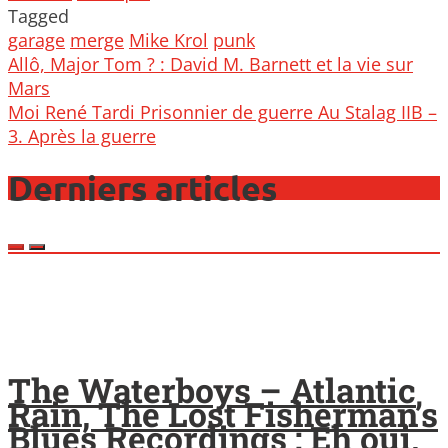
Tagged
garage
merge
Mike Krol
punk
Post
Allô, Major Tom ? : David M. Barnett et la vie sur
navigation
Mars
Moi René Tardi Prisonnier de guerre Au Stalag IIB –
3. Après la guerre
Derniers articles
The Waterboys – Atlantic
Rain, The Lost Fisherman’s
Blues Recordings : Eh oui,