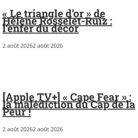
« Le triangle d’or » de
Hélène Rosselet-Ruiz :
l’enfer du décor
2 août 2026
2 août 2026
[Apple TV+] « Cape Fear » :
la malédiction du Cap de la
Peur !
2 août 2026
2 août 2026