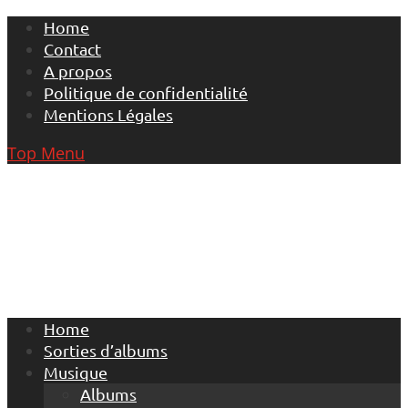
Skip
Home
to
Contact
content
A propos
Politique de confidentialité
Mentions Légales
Top Menu
Home
Sorties d’albums
Musique
Albums