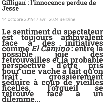
Gilligan : l’innocence perdue de
Jesse
14 octobre 2019
17 avril 2024
Benzine
Le sentiment du spectateur
est toujours ambivalent
face à des initiatives
comme
El Camino
: entre la
possible joie des
retrouvailles et la probable
perspective d’être pris
pour une vache à lait qu’on
irait grossièrement
séduire à coup de vieilles
ficelles, l’orgueil se
retrouve face à un
dilemme…