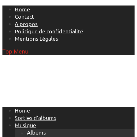
Skip
Home
to
Contact
content
A propos
Politique de confidentialité
Mentions Légales
Top Menu
Home
Sorties d’albums
Musique
Albums