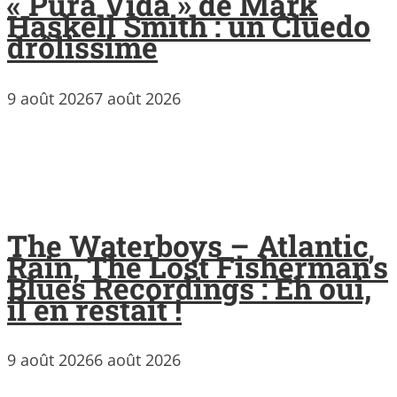
« Pura Vida » de Mark
Haskell Smith : un Cluedo
drôlissime
9 août 2026
7 août 2026
The Waterboys – Atlantic
Rain, The Lost Fisherman’s
Blues Recordings : Eh oui,
il en restait !
9 août 2026
6 août 2026