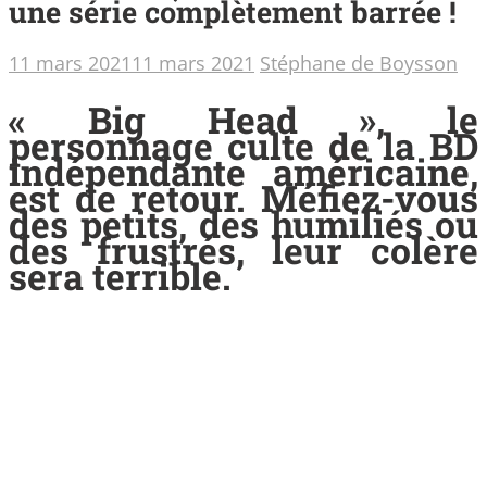
une série complètement barrée !
11 mars 2021
11 mars 2021
Stéphane de Boysson
« Big Head », le
personnage culte de la BD
indépendante américaine,
est de retour. Méfiez-vous
des petits, des humiliés ou
des frustrés, leur colère
sera terrible.