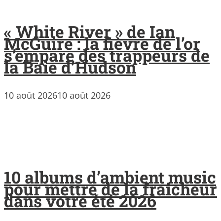
« White River » de Ian
McGuire : la fièvre de l’or
s’empare des trappeurs de
la Baie d’Hudson
10 août 2026
10 août 2026
10 albums d’ambient music
pour mettre de la fraicheur
dans votre été 2026