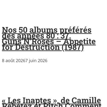
Nos 50 albums préférés
des années 80 : 37.
Guns’N’Roses – Appetite
for Destruction (1987)
8 août 2026
7 juin 2026
« Les Inaptes », de Camille
Rebetez et Pitch Comment,