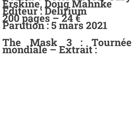
Erskine, Doug Mahnke
Éditeur : Delirium
200 pages – 24 €
Parution : 5 mars 2021
The Mask 3 : Tournée
mondiale – Extrait :