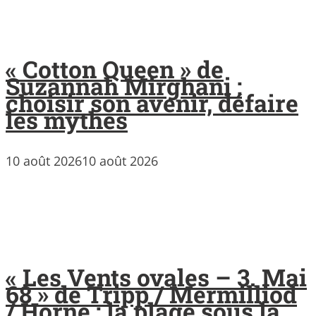
« Cotton Queen » de
Suzannah Mirghani :
choisir son avenir, défaire
les mythes
10 août 2026
10 août 2026
« Les Vents ovales – 3. Mai
68 » de Tripp / Mermilliod
/ Horne : la plage sous la