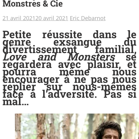
Monstres & Cie
21 avril 2021
20 avril 2021
Eric Debarnot
Petite réussite dans le
genre exsangue du
divertissement familial,
Love and Monsters
se
regardera avec plaisir, et
pourra même nous
encourager à ne pas nous
replier sur nous-mêmes
face à l’adversité. Pas si
mal…