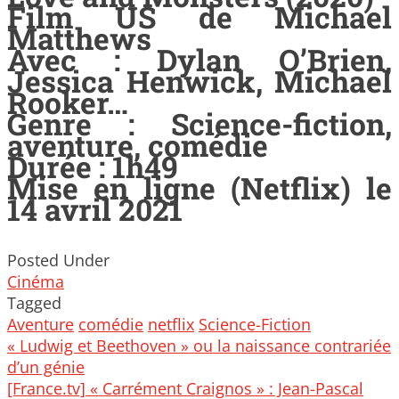
Film US de Michael
Matthews
Avec : Dylan O’Brien,
Jessica Henwick, Michael
Rooker…
Genre : Science-fiction,
aventure, comédie
Durée : 1h49
Mise en ligne (Netflix) le
14 avril 2021
Posted Under
Cinéma
Tagged
Aventure
comédie
netflix
Science-Fiction
Post
« Ludwig et Beethoven » ou la naissance contrariée
navigation
d’un génie
[France.tv] « Carrément Craignos » : Jean-Pascal