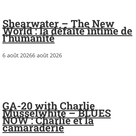
Shearwater – The New
World : la défaite intime de
l’humanité
6 août 2026
6 août 2026
GA-20 with Charlie
Musselwhite – BLUES
NOW : Charlie et la
camaraderie