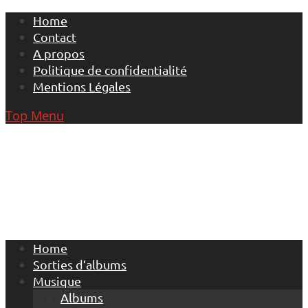
Skip
Home
to
Contact
content
A propos
Politique de confidentialité
Mentions Légales
Top Menu
Home
Sorties d’albums
Musique
Albums