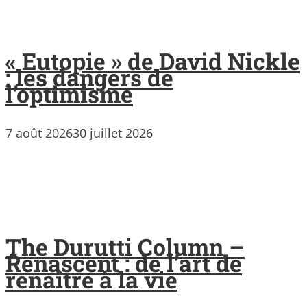
« Eutopie » de David Nickle
: les dangers de
l’optimisme
7 août 2026
30 juillet 2026
The Durutti Column –
Renascent : de l’art de
renaître à la vie