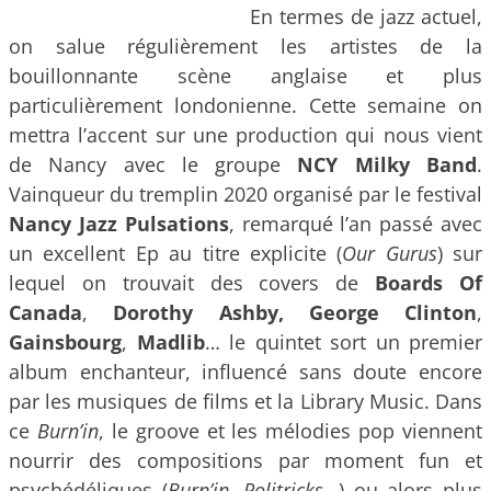
En termes de jazz actuel,
on salue régulièrement les artistes de la
bouillonnante scène anglaise et plus
particulièrement londonienne. Cette semaine on
mettra l’accent sur une production qui nous vient
de Nancy avec le groupe
NCY Milky Band
.
Vainqueur du tremplin 2020 organisé par le festival
Nancy Jazz Pulsations
, remarqué l’an passé avec
un excellent Ep au titre explicite (
Our Gurus
) sur
lequel on trouvait des covers de
Boards Of
Canada
,
Dorothy Ashby,
George Clinton
,
Gainsbourg
,
Madlib
… le quintet sort un premier
album enchanteur, influencé sans doute encore
par les musiques de films et la Library Music. Dans
ce
Burn’in
, le groove et les mélodies pop viennent
nourrir des compositions par moment fun et
psychédéliques (
Burn’in
,
Politricks
…) ou alors plus