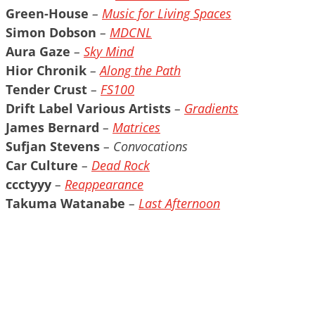
Green-House
–
Music for Living Spaces
Simon Dobson
–
MDCNL
Aura Gaze
–
Sky Mind
Hior Chronik
–
Along the Path
Tender Crust
–
FS100
Drift Label Various Artists
–
Gradients
James Bernard
–
Matrices
Sufjan Stevens
– Convocations
Car Culture
–
Dead Rock
ccctyyy
–
Reappearance
Takuma Watanabe
–
Last Afternoon