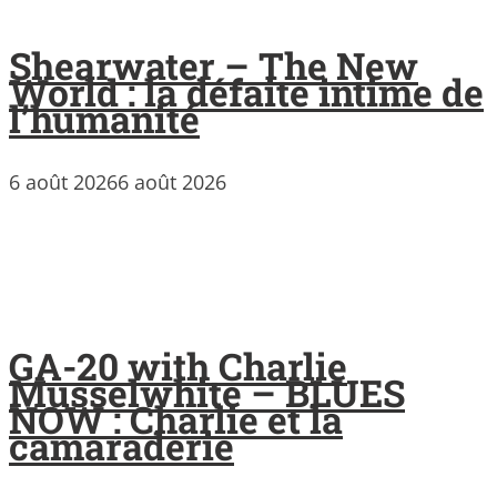
Shearwater – The New
World : la défaite intime de
l’humanité
6 août 2026
6 août 2026
GA-20 with Charlie
Musselwhite – BLUES
NOW : Charlie et la
camaraderie