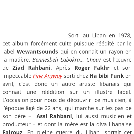
Sorti au Liban en 1978,
cet album forcément culte puisque réédité par le
label
Wewantsounds
qui en connait un rayon en
la matière,
Bennesbeh Labokra… Chou?
est l’œuvre
de
Ziad Rahbani
. Après
Roger Fakhr
et son
impeccable
Fine Anyway
sorti chez
Ha bibi Funk
en
avril, c’est donc un autre artiste libanais qui
connait une réédition sur un illustre label.
L’occasion pour nous de découvrir ce musicien, à
l’époque âgé de 22 ans, qui marche sur les pas de
son père –
Assi Rahbani
, lui aussi musicien et
producteur – et dont la mère est la diva libanaise
Fairouz
. En pleine guerre du Liban, sortait cet