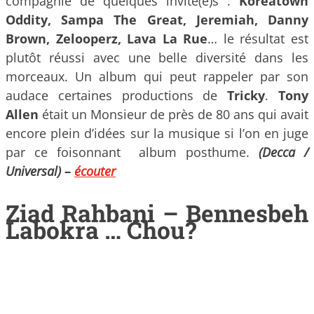
compagnie de quelques invité(e)s :
Koreatown
Oddity, Sampa The Great, Jeremiah, Danny
Brown, Zelooperz, Lava La Rue
… le résultat est
plutôt réussi avec une belle diversité dans les
morceaux. Un album qui peut rappeler par son
audace certaines productions de
Tricky
.
Tony
Allen
était un Monsieur de près de 80 ans qui avait
encore plein d’idées sur la musique si l’on en juge
par ce foisonnant album posthume.
(Decca /
Universal) –
écouter
Ziad Rahbani – Bennesbeh
Labokra … Chou?