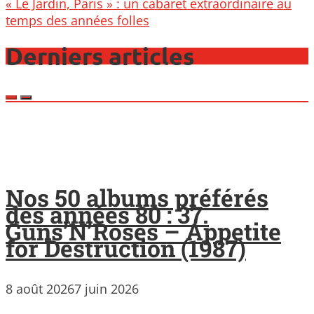
« Le Jardin, Paris » : un cabaret extraordinaire au
temps des années folles
Derniers articles
Nos 50 albums préférés
des années 80 : 37.
Guns’N’Roses – Appetite
for Destruction (1987)
8 août 2026
7 juin 2026