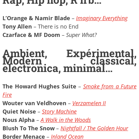
L’Orange & Namir Blade
–
Imaginary Everything
Tony Allen
– There is no End
Czarface & MF Doom
–
Super What?
Ambient, Expérimental,
Modern classical,
electronica, minimal…
The Howard Hughes Suite
–
Smoke from a Future
Fire
Wouter van Veldhoven
–
Verzamelen II
Quiet Noise
–
Story Machine
Nous Alpha
–
A Walk in the Woods
Blush To The Snow
–
Nightfall / The Golden Hour
Border Menace
–
Inland Ocean