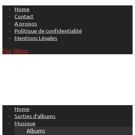
Skip
Home
to
Contact
content
A propos
Politique de confidentialité
Mentions Légales
Top Menu
Home
Sorties d’albums
Musique
Albums