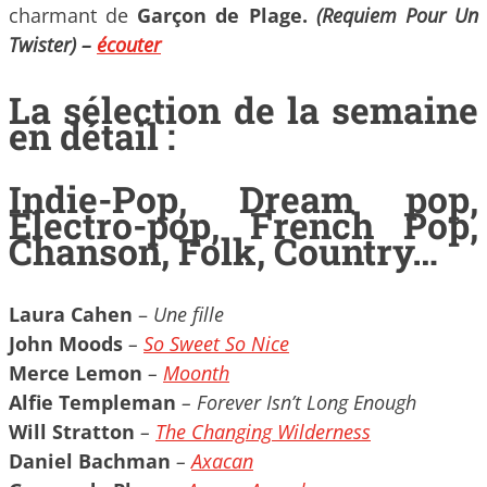
charmant de
Garçon de Plage.
(Requiem Pour Un
Twister) –
écouter
La sélection de la semaine
en détail :
Indie-Pop, Dream pop,
Electro-pop, French Pop,
Chanson, Folk, Country…
Laura Cahen
–
Une fille
John Moods
–
So Sweet So Nice
Merce Lemon
–
Moonth
Alfie Templeman
– Forever Isn’t Long Enough
Will Stratton
–
The Changing Wilderness
Daniel Bachman
–
Axacan