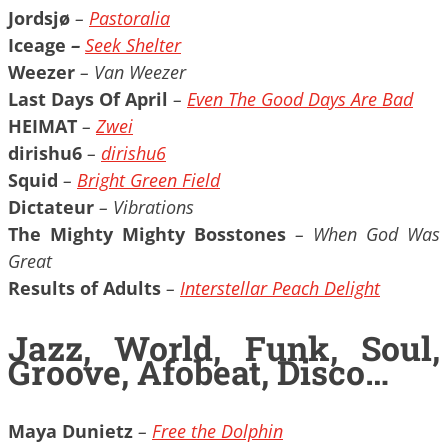
Jordsjø
–
Pastoralia
Iceage
–
Seek Shelter
Weezer
– Van Weezer
Last Days Of April
–
Even The Good Days Are Bad
HEIMAT
–
Zwei
dirishu6
–
dirishu6
Squid
–
Bright Green Field
Dictateur
– Vibrations
The Mighty Mighty Bosstones
– When God Was
Great
Results of Adults
–
Interstellar Peach Delight
Jazz, World, Funk, Soul,
Groove, Afobeat, Disco…
Maya Dunietz
–
Free the Dolphin