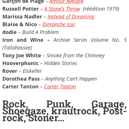
Garçon de Plage
–
Amour Aveugle
Russell Potter
–
A Stone’s Throw
(réédition 1979)
Marissa Nadler
–
Instead of Dreaming
Blaise & Nico
–
Dimanche soir
dodie
– Build A Problem
Iron and Wine –
Archive Series Volume No. 5
(Tallahassee)
Tony Joe White
– Smoke from the Chimney
Hooverphonic
– Hidden Stories
Rover
– Eiskeller
Dorothea Pass
– Anything Can’t Happen
Carter Tanton
–
Carter Tanton
Rock, Punk, Garage,
Shoegaze, krautrock, Post-
rock, Stoner…