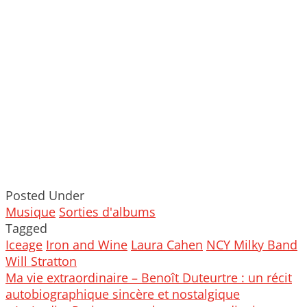
Posted Under
Musique
Sorties d'albums
Tagged
Iceage
Iron and Wine
Laura Cahen
NCY Milky Band
Will Stratton
Post
Ma vie extraordinaire – Benoît Duteurtre : un récit
navigation
autobiographique sincère et nostalgique