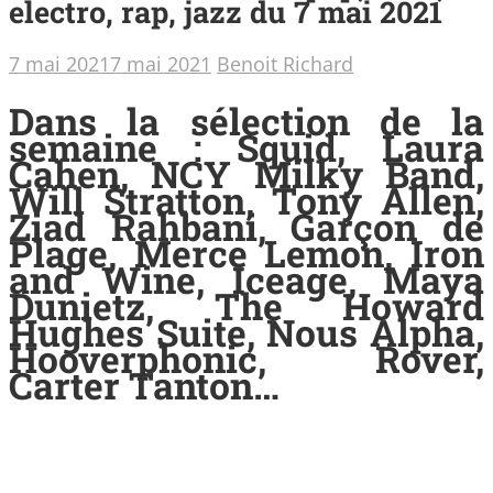
electro, rap, jazz du 7 mai 2021
7 mai 2021
7 mai 2021
Benoit Richard
Dans la sélection de la
semaine : Squid, Laura
Cahen, NCY Milky Band,
Will Stratton, Tony Allen,
Ziad Rahbani, Garçon de
Plage, Merce Lemon, Iron
and Wine, Iceage, Maya
Dunietz, The Howard
Hughes Suite, Nous Alpha,
Hooverphonic, Rover,
Carter Tanton…