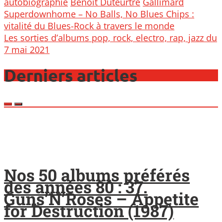
autobiographie
Benoît Duteurtre
Gallimard
Post
Superdownhome – No Balls, No Blues Chips :
navigation
vitalité du Blues-Rock à travers le monde
Les sorties d’albums pop, rock, electro, rap, jazz du
7 mai 2021
Derniers articles
Nos 50 albums préférés
des années 80 : 37.
Guns’N’Roses – Appetite
for Destruction (1987)