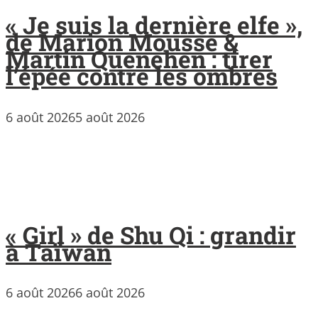
« Je suis la dernière elfe »,
de Marion Mousse &
Martin Quenehen : tirer
l’épée contre les ombres
6 août 2026
5 août 2026
« Girl » de Shu Qi : grandir
à Taïwan
6 août 2026
6 août 2026