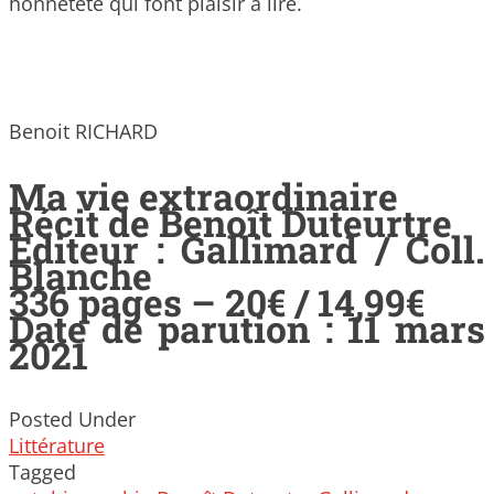
honnêteté qui font plaisir à lire.
Benoit RICHARD
Ma vie extraordinaire
Récit de Benoît Duteurtre
Editeur : Gallimard / Coll.
Blanche
336 pages – 20€ / 14,99€
Date de parution : 11 mars
2021
Posted Under
Littérature
Tagged