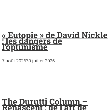
« Eutopie » de David Nickle
: les dangers de
l’optimisme
7 août 2026
30 juillet 2026
The Durutti Column –
Renascent : de l’art de