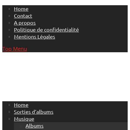
Skip
Home
to
Contact
content
A propos
Politique de confidentialité
Mentions Légales
Top Menu
Home
Sorties d’albums
Musique
Albums