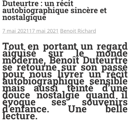
Duteurtre : un récit
autobiographique sincère et
nostalgique
7 mai 2021
17 mai 2021
Benoit Richard
Tout en portant un regard
aiguisé sur le monde
moderne, Benoît Duteurtre
se retourne sur son passé
pour nous livrer un récit
autobiographique sensible
mais aussi teinté d’une
douce nostalgie quand il
évoque ses souvenirs
d’enfance. Une belle
lecture.