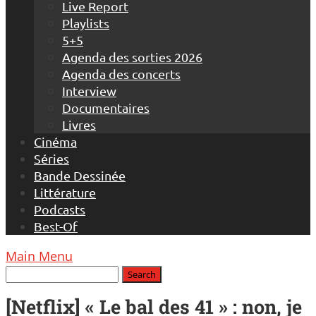
Live Report
Playlists
5+5
Agenda des sorties 2026
Agenda des concerts
Interview
Documentaires
Livres
Cinéma
Séries
Bande Dessinée
Littérature
Podcasts
Best-Of
Main Menu
[Netflix] « Le bal des 41 » : non, je