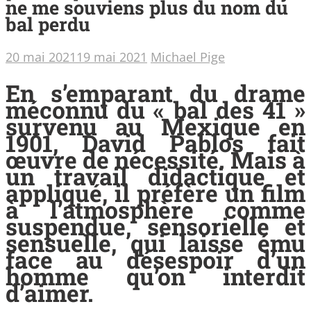
ne me souviens plus du nom du
bal perdu
20 mai 2021
19 mai 2021
Michael Pige
En s’emparant du drame
méconnu du « bal des 41 »
survenu au Mexique en
1901, David Pablos fait
œuvre de nécessité. Mais à
un travail didactique et
appliqué, il préfère un film
à l’atmosphère comme
suspendue, sensorielle et
sensuelle, qui laisse ému
face au désespoir d’un
homme qu’on interdit
d’aimer.