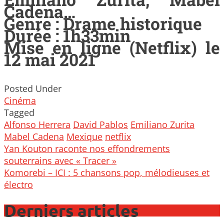
Cadena…
Genre : Drame historique
Durée : 1h33min
Mise en ligne (Netflix) le
12 mai 2021
Posted Under
Cinéma
Tagged
Alfonso Herrera
David Pablos
Emiliano Zurita
Mabel Cadena
Mexique
netflix
Post
Yan Kouton raconte nos effondrements
navigation
souterrains avec « Tracer »
Komorebi – ICI : 5 chansons pop, mélodieuses et
électro
Derniers articles