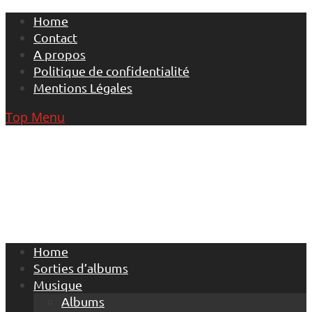
Skip
Home
to
Contact
content
A propos
Politique de confidentialité
Mentions Légales
Top Menu
Home
Sorties d’albums
Musique
Albums