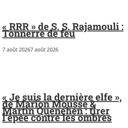
« RRR » de S. S. Rajamouli :
Tonnerre de feu
7 août 2026
7 août 2026
« Je suis la dernière elfe »,
de Marion Mousse &
Martin Quenehen : tirer
l’épée contre les ombres