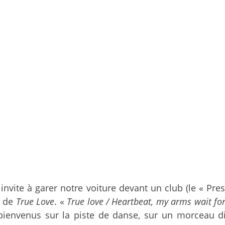
nvite à garer notre voiture devant un club (le « Prest
t de
True Love
. «
True love / Heartbeat, my arms wait fo
envenus sur la piste de danse, sur un morceau disco 