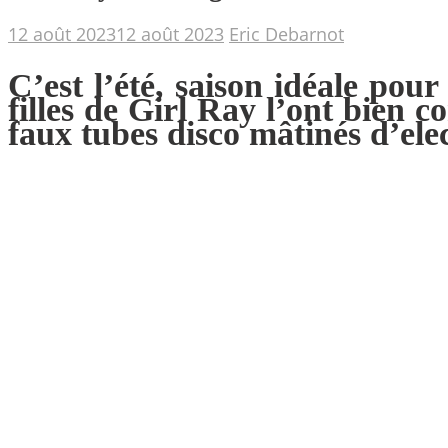
12 août 2023
12 août 2023
Eric Debarnot
C’est l’été, saison idéale po
filles de Girl Ray l’ont bien 
faux tubes disco mâtinés d’ele