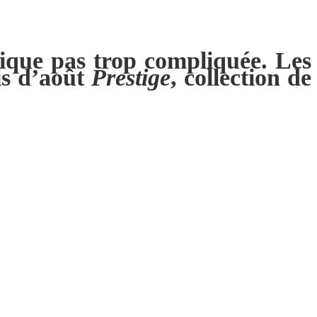
sique pas trop compliquée. Les
is d’août
Prestige
, collection de