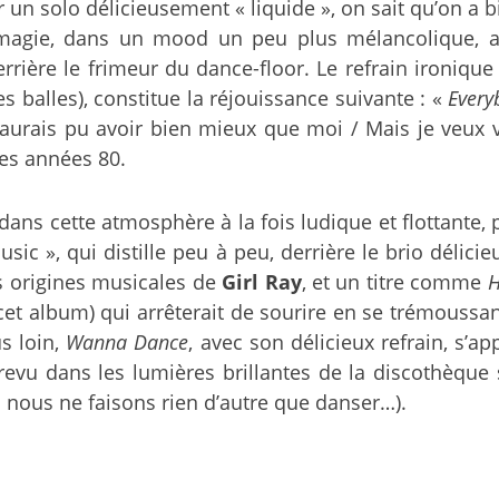
r un solo délicieusement « liquide », on sait qu’on a b
ie, dans un mood un peu plus mélancolique, avec
rrière le frimeur du dance-floor. Le refrain ironique
s balles), constitue la réjouissance suivante : «
Every
aurais pu avoir bien mieux que moi / Mais je veux vr
es années 80.
dans cette atmosphère à la fois ludique et flottante, 
c », qui distille peu à peu, derrière le brio délicie
s origines musicales de
Girl Ray
, et un titre comme
H
et album) qui arrêterait de sourire en se trémoussan
s loin,
Wanna Dance
, avec son délicieux refrain, s’
ntrevu dans les lumières brillantes de la discothèque
 nous ne faisons rien d’autre que danser…).