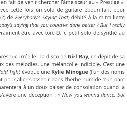
ien fait de venir chercher l’âme sœur au « Prestige ».
 cette fois un solo de guitare ébouriffant pour
 (?) de
Everybody’s Saying That
, débité à la mitraillette
body’s saying that you could’ve done better / But I really
aiment être avec toi). Et le petit solo de synthé au
presque irréelle : la disco de
Girl Ray
, en dépit de sa
ux des mélodies, une mélancolie indicible. C’est une
old Tight
évoque une
Kylie Minogue
(l’un des noms
t pour aller s’asseoir dans l’herbe humide d’un parc
apparentera à un doux baiser de consolation quand la
 s’avère une déception : «
Now you wanna dance, but