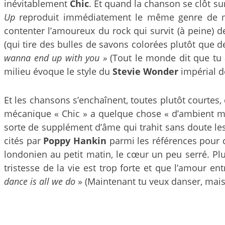
inévitablement
Chic
. Et quand la chanson se clôt su
Up
reproduit immédiatement le même genre de mag
contenter l’amoureux du rock qui survit (à peine) de
(qui tire des bulles de savons colorées plutôt que de
wanna end up with you »
(Tout le monde dit que tu 
milieu évoque le style du
Stevie Wonder
impérial d
Et les chansons s’enchaînent, toutes plutôt courtes, 
mécanique « Chic » a quelque chose « d’ambient musi
sorte de supplément d’âme qui trahit sans doute le
cités par
Poppy Hankin
parmi les références pour c
londonien au petit matin, le cœur un peu serré. Plu
tristesse de la vie est trop forte et que l’amour e
dance is all we do
» (Maintenant tu veux danser, mais