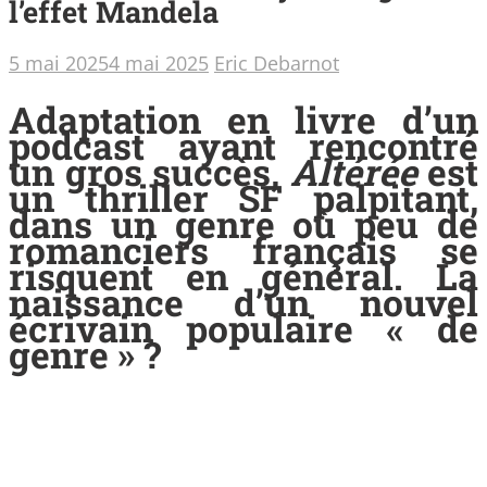
l’effet Mandela
5 mai 2025
4 mai 2025
Eric Debarnot
Adaptation en livre d’un
podcast ayant rencontré
un gros succès,
Altérée
est
un thriller SF palpitant,
dans un genre où peu de
romanciers français se
risquent en général. La
naissance d’un nouvel
écrivain populaire « de
genre » ?