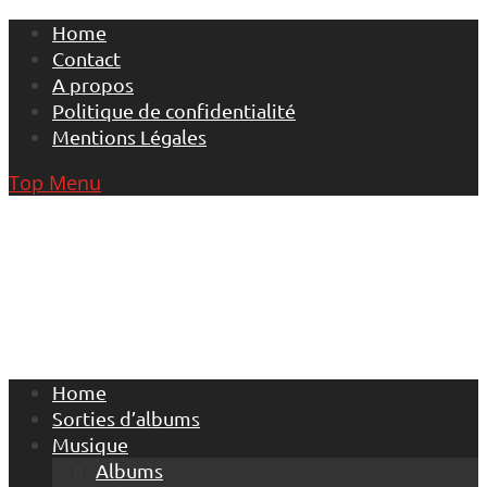
Skip
Home
to
Contact
content
A propos
Politique de confidentialité
Mentions Légales
Top Menu
Home
Sorties d’albums
Musique
Albums