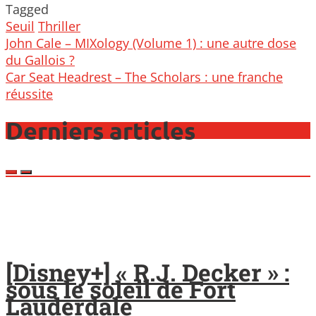
Tagged
Seuil
Thriller
Post
John Cale – MIXology (Volume 1) : une autre dose
navigation
du Gallois ?
Car Seat Headrest – The Scholars : une franche
réussite
Derniers articles
[Disney+] « R.J. Decker » :
sous le soleil de Fort
Lauderdale