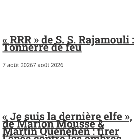
« RRR » de S. S. Rajamouli :
Tonnerre de feu
7 août 2026
7 août 2026
« Je suis la dernière elfe »,
de Marion Mousse &
Martin Quenehen : tirer
l’épée contre les ombres