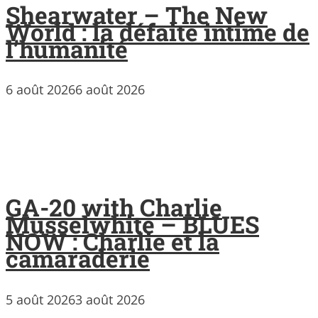
Shearwater – The New
World : la défaite intime de
l’humanité
6 août 2026
6 août 2026
GA-20 with Charlie
Musselwhite – BLUES
NOW : Charlie et la
camaraderie
5 août 2026
3 août 2026