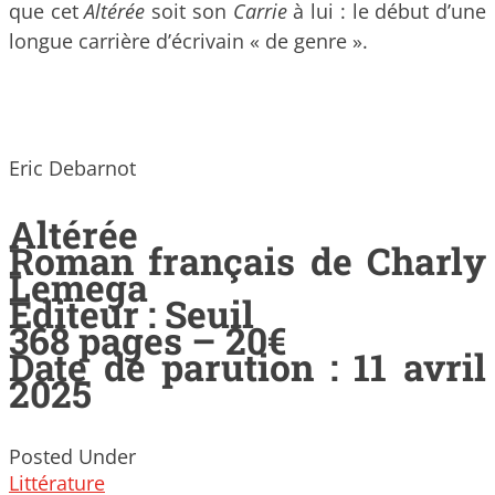
que cet
Altérée
soit son
Carrie
à lui : le début d’une
longue carrière d’écrivain « de genre ».
Eric Debarnot
Altérée
Roman français de Charly
Lemega
Editeur : Seuil
368 pages – 20€
Date de parution : 11 avril
2025
Posted Under
Littérature