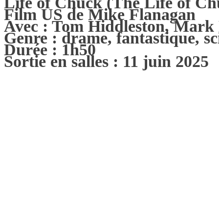
Life of Chuck (The Life of Ch
Film US de Mike Flanagan
Avec : Tom Hiddleston, Mark 
Genre : drame, fantastique, sc
Durée : 1h50
Sortie en salles : 11 juin 2025