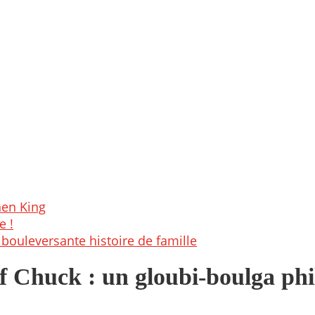
hen King
e !
bouleversante histoire de famille
of Chuck : un gloubi-boulga ph