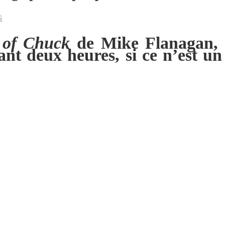
s
 of Chuck
de Mike Flanagan, d
nt deux heures, si ce n’est un