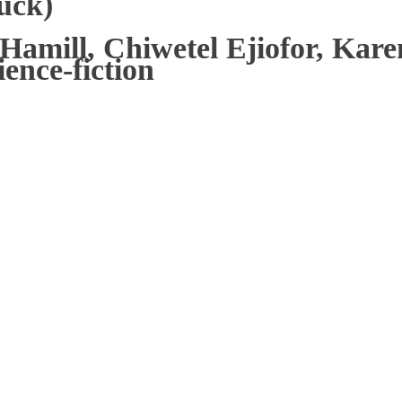
uck)
Hamill, Chiwetel Ejiofor, Kar
ience-fiction